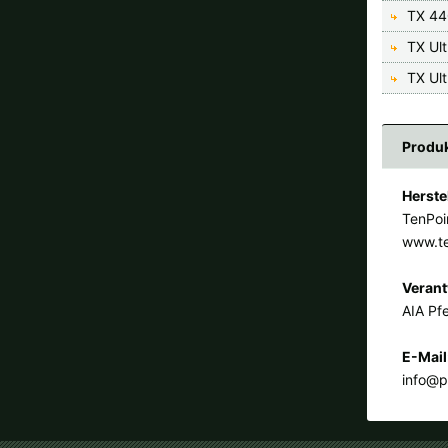
TX 44
TX Ul
TX Ult
Produk
Herste
TenPoi
www.t
Verant
AIA Pfe
E-Mail
info@p