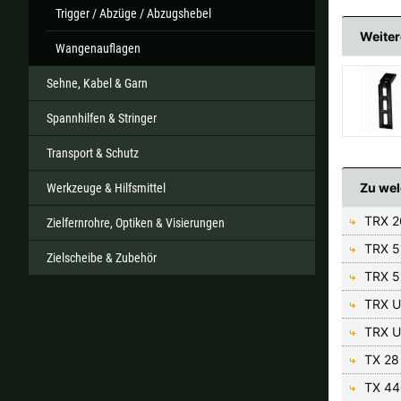
Trigger / Abzüge / Abzugshebel
Weiter
Wangenauflagen
Sehne, Kabel & Garn
Spannhilfen & Stringer
Transport & Schutz
Zu wel
Werkzeuge & Hilfsmittel
TRX 2
Zielfernrohre, Optiken & Visierungen
TRX 5
Zielscheibe & Zubehör
TRX 5
TRX U
TRX Ul
TX 28
TX 44