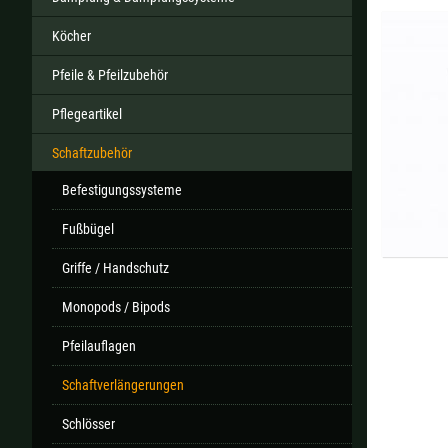
Köcher
Pfeile & Pfeilzubehör
Alle ver
Pflegeartikel
Sollte Ihr Land nicht verfüb
Schaftzubehör
Befestigungssysteme
Fußbügel
Griffe / Handschutz
Monopods / Bipods
Pfeilauflagen
Schaftverlängerungen
Schlösser