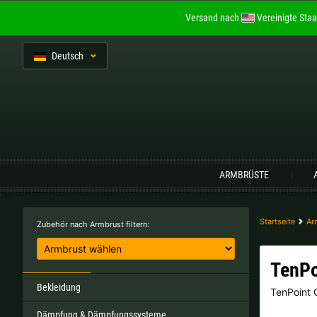
Versand nach
Vereinigte Staa
De
utsch
Sprache:
ARMBRÜSTE
Belgien |
€
Bulgarien |
лв
Startseite
Ar
Zubehör nach Armbrust filtern:
Italien |
€
Kroatien |
kn
TenPo
Portugal |
€
Schweden |
kr
Bekleidung
TenPoint
Dämpfung & Dämpfungssysteme
Tschechien |
Kč
Ungarn |
Ft