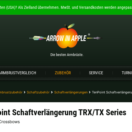
ten (USA)?
Als Zielland übernehmen.
MwSt. und Versandkosten werden angepass
Willkommen bei
ARROW IN APPLE
Die besten Armbrüste.
Bitte wählen Sie Ihre Sprache aus:
Die besten Armbrüste.
Englisch
Deutsch (DE)
Deutsch (AT)
De
ARMBRUSTVERGLEICH
ZUBEHÖR
SERVICE
TURN
Bitte wählen Sie Ihre Versandregion:
Deutschland |
€
Estland |
€
mbrustzubehör
Schaftzubehör
Schaftverlängerungen
TenPoint Schaftverlänger
Lettland |
€
Litauen |
€
int Schaftverlängerung TRX/TX Series
Schweiz |
Fr.
Slowakei |
€
 Crossbows
weitere Länder, siehe unten