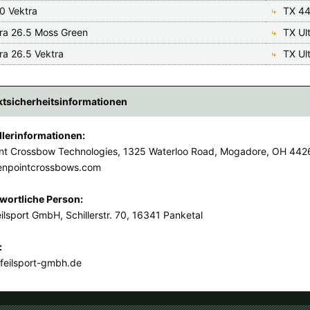
0 Vektra
TX 44
tra 26.5 Moss Green
TX Ul
ra 26.5 Vektra
TX Ult
tsicherheitsinformationen
llerinformationen:
nt Crossbow Technologies, 1325 Waterloo Road, Mogadore, OH 442
enpointcrossbows.com
wortliche Person:
ilsport GmbH, Schillerstr. 70, 16341 Panketal
:
feilsport-gmbh.de