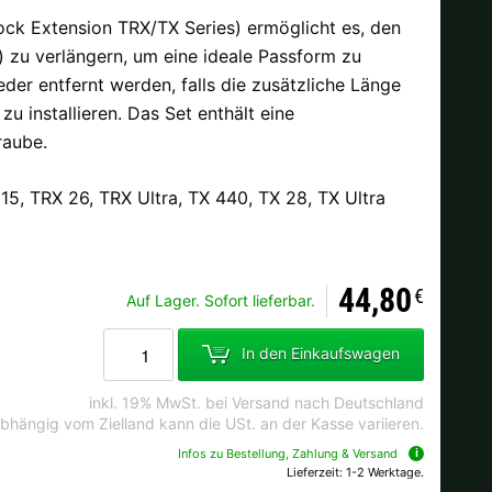
ck Extension TRX/TX Series) ermöglicht es, den
 zu verlängern, um eine ideale Passform zu
eder entfernt werden, falls die zusätzliche Länge
Ok
zu installieren. Das Set enthält eine
raube.
andkosten bei der Bestellung.
15, TRX 26, TRX Ultra, TX 440, TX 28, TX Ultra
44,80
€
Auf Lager. Sofort lieferbar.
In den Einkaufswagen
inkl. 19% MwSt. bei Versand nach Deutschland
bhängig vom Zielland kann die USt. an der Kasse variieren.
Infos zu Bestellung, Zahlung & Versand
Lieferzeit: 1-2 Werktage.