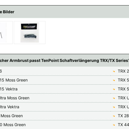
e Bilder
cher Armbrust passt TenPoint Schaftverlängerung TRX/TX Series
6
TRX 2
15 Moss Green
TRX 5
15 Vektra
TRX 5
ltra Moss Green
TRX U
tra Vektra
TRX U
 Moss Green
TX 28
0 Moss Green
TX 44