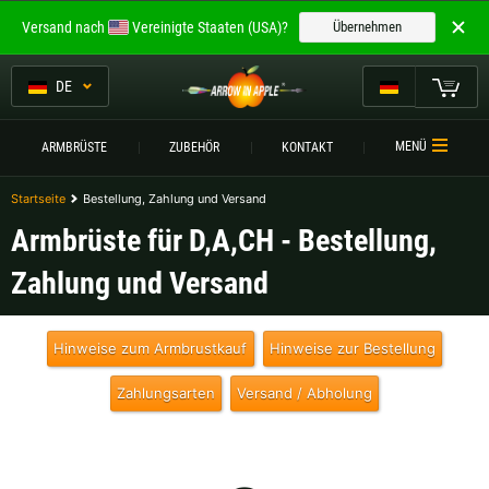
Willkommen bei
Versand nach
Vereinigte Staaten (USA)?
Übernehmen
ARROW IN APPLE
Die besten Armbrüste.
DE
Die besten Armbrüste.
Mein Warenkorb
MENÜ
ARMBRÜSTE
ZUBEHÖR
KONTAKT
Bitte wählen Sie Ihre Sprache aus:
ARMBRÜSTE
Startseite
Bestellung, Zahlung und Versand
Englisch
Deutsch (DE)
ARMBRUSTVERGLEICH
Armbrüste für D,A,CH - Bestellung,
ZUBEHÖR
Zahlung und Versand
Deutsch (AT)
Deutsch (CH)
SERVICE
Hinweise zum Armbrustkauf
Hinweise zur Bestellung
Bitte wählen Sie Ihre Versandregion:
TURNIERE
Zahlungsarten
Versand / Abholung
Belgien |
€
Bulgarien |
лв
KONTAKT
Deutschland |
€
Estland |
€