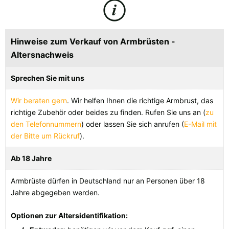
Finnland |
€
Frankreich |
€
Italien |
€
Kroatien |
kn
Hinweise zum Verkauf von Armbrüsten -
Lettland |
€
Litauen |
€
Altersnachweis
Niederlande |
€
Österreich |
€
Sprechen Sie mit uns
Wir beraten gern
. Wir helfen Ihnen die richtige Armbrust, das
Portugal |
€
Schweden |
kr
richtige Zubehör oder beides zu finden. Rufen Sie uns an (
zu
den Telefonnummern
) oder lassen Sie sich anrufen (
E-Mail mit
Schweiz |
Fr.
Slowakei |
€
der Bitte um Rückruf
).
Slowenien |
€
Spanien |
€
Ab 18 Jahre
Tschechien |
Kč
Ungarn |
Ft
Armbrüste dürfen in Deutschland nur an Personen über 18
Jahre abgegeben werden.
weitere Länder, siehe unten
Optionen zur Altersidentifikation: