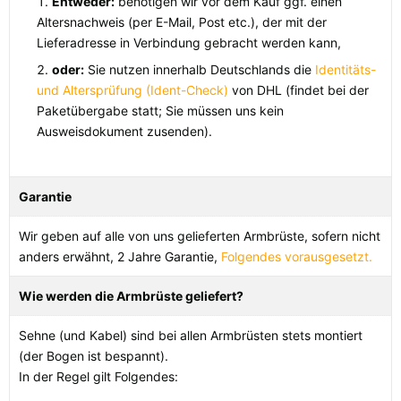
Entweder:
benötigen wir vor dem Kauf ggf. einen
Alle verfügbaren Versandregionen:
Altersnachweis (per E-Mail, Post etc.), der mit der
Lieferadresse in Verbindung gebracht werden kann,
Ok
oder:
Sie nutzen innerhalb Deutschlands die
Identitäts-
und Altersprüfung (Ident-Check)
von DHL (findet bei der
Sollte Ihr Land nicht verfübar sein, keine Sorge - wählen Sie einfach
Paketübergabe statt; Sie müssen uns kein
"Deutschland" aus. Und erfragen die Versandkosten bei der
Ausweisdokument zusenden).
Bestellung.
Garantie
Wir geben auf alle von uns gelieferten Armbrüste, sofern nicht
anders erwähnt, 2 Jahre Garantie,
Folgendes vorausgesetzt.
Wie werden die Armbrüste geliefert?
Sehne (und Kabel) sind bei allen Armbrüsten stets montiert
(der Bogen ist bespannt).
In der Regel gilt Folgendes: