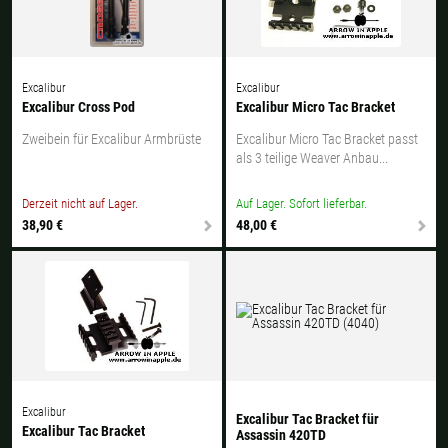
Excalibur
Excalibur
Excalibur Cross Pod
Excalibur Micro Tac Bracket
Zweibein für Excalibur Armbrüste
Excalibur Micro Tac Bracket passt
als 3 teilige Weaver Anbau...
Derzeit nicht auf Lager.
Auf Lager. Sofort lieferbar.
38,90 €
48,00 €
Excalibur
Excalibur Tac Bracket für
Excalibur Tac Bracket
Assassin 420TD