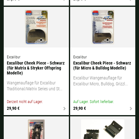
Excalibur
Excalibur
Excalibur Cheek Piece - Schwarz
Excalibur Cheek Piece - Schwarz
(für Matrix & Stryker Offspring
(für Micro & Bulldog Modelle)
Modelle)
Excalibur Wangenauflage für
Wangenauflage für Excalibur
Excalibur Micro, Bulldog, Grizzl...
Traditional/Matrix Series und St...
Derzeit nicht auf Lager.
Auf Lager. Sofort lieferbar.
29,90 €
29,90 €