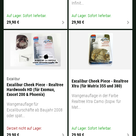
Infinit...
Auf Lager. Sofort lieferbar.
Auf Lager. Sofort lieferbar.
29,90 €
29,90 €
Excalibur
Excalibur Cheek Piece - Realtree
Excalibur Cheek Piece - Realtree
Xtra (für Matrix 355 und 380)
Hardwoods HD (für Exomax,
Exocet 200 & Phoenix)
Wangenauflage in der Farbe
Realtree Xtra Camo (bspw. für
Wangenauflage für
Mat...
Excaliburschäfte ab Baujahr 2008
oder spät...
Derzeit nicht auf Lager.
Auf Lager. Sofort lieferbar.
29,90 €
29,90 €