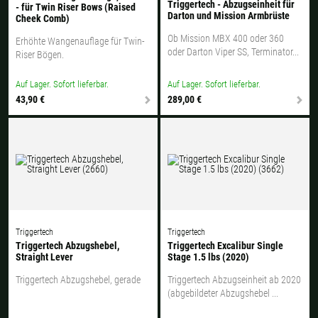
Triggertech - Abzugseinheit für
- für Twin Riser Bows (Raised
Darton und Mission Armbrüste
Cheek Comb)
Ob Mission MBX 400 oder 360
Erhöhte Wangenauflage für Twin-
oder Darton Viper SS, Terminator...
Riser Bögen.
Auf Lager. Sofort lieferbar.
Auf Lager. Sofort lieferbar.
43,90 €
289,00 €
Triggertech
Triggertech
Triggertech Abzugshebel,
Triggertech Excalibur Single
Straight Lever
Stage 1.5 lbs (2020)
Triggertech Abzugshebel, gerade
Triggertech Abzugseinheit ab 2020
(abgebildeter Abzugshebel ...