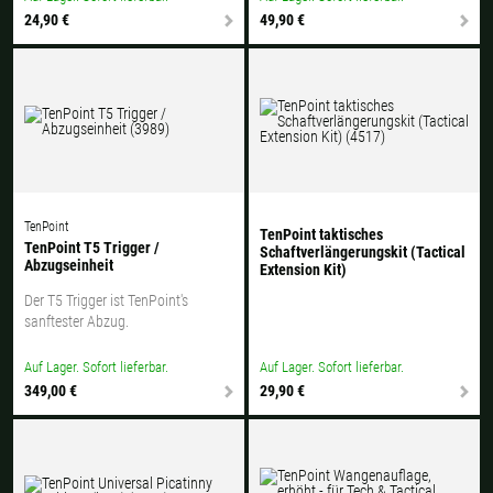
24,90 €
49,90 €
TenPoint
TenPoint taktisches
TenPoint T5 Trigger /
Schaftverlängerungskit (Tactical
Abzugseinheit
Extension Kit)
Der T5 Trigger ist TenPoint's
sanftester Abzug.
Auf Lager. Sofort lieferbar.
Auf Lager. Sofort lieferbar.
349,00 €
29,90 €