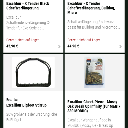
Excalibur - X Tender Black
Excalibur - X Tender
Schaftverlängerung
Schaftverlängerung, Bulldog,
Micro
Excalibur
Schaftverlängerung / schwarz,
Schaftendenverlängerung X-
passt für Bulldog und Micromod...
Tender für Exo Serie ab...
Derzeit nicht auf Lager.
Derzeit nicht auf Lager.
45,90 €
44,90 €
Excalibur
Excalibur Cheek Piece - Mossy
Excalibur Bigfoot Stirrup
Oak Break Up Infinity (für Matrix
330 MOBUC)
20% größer als der ursprüngliche
Fußbügel
Excalibur Wangenauflage in
MOBUC (Mossy Oak Break Up