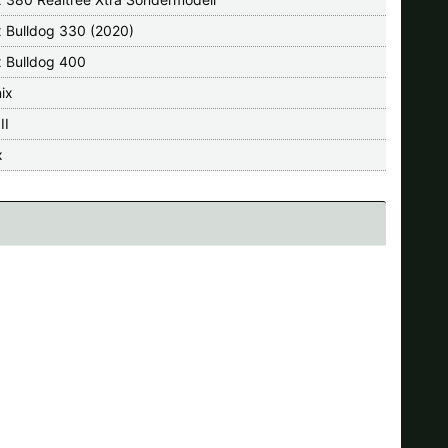
x Bulldog 330 (2020)
x Bulldog 400
ix
II
x