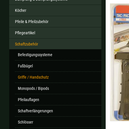
Köcher
Pfeile & Pfeilzubehör
Alle ver
Pflegeartikel
Sollte Ihr Land nicht verfüb
Schaftzubehör
Befestigungssysteme
Fußbügel
Griffe / Handschutz
Monopods / Bipods
Pfeilauflagen
Schaftverlängerungen
Schlösser