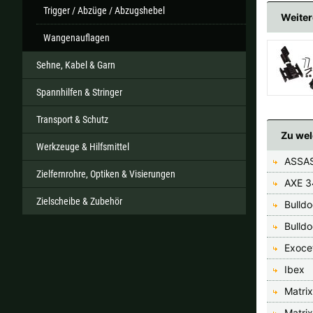
Trigger / Abzüge / Abzugshebel
Weiter
Wangenauflagen
Sehne, Kabel & Garn
Spannhilfen & Stringer
Transport & Schutz
Zu wel
Werkzeuge & Hilfsmittel
ASSAS
Zielfernrohre, Optiken & Visierungen
AXE 3
Zielscheibe & Zubehör
Bulld
Bulld
Exoce
Ibex
Matri
Matri