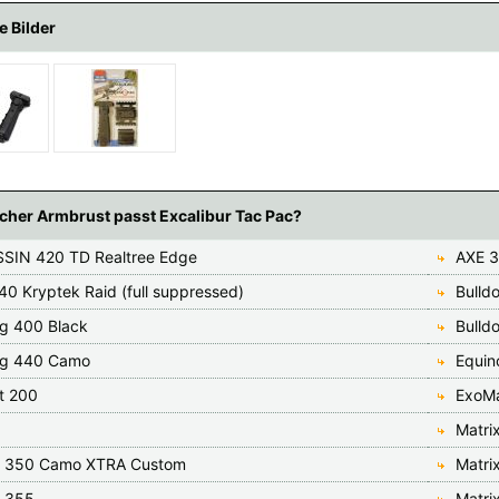
e Bilder
cher Armbrust passt Excalibur Tac Pac?
SIN 420 TD Realtree Edge
AXE 3
40 Kryptek Raid (full suppressed)
Bulld
og 400 Black
Bulld
og 440 Camo
Equin
t 200
ExoM
Matri
x 350 Camo XTRA Custom
Matri
x 355
Matri