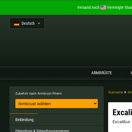
Versand nach
Vereinigte Staa
De
utsch
Sprache:
ARMBRÜSTE
Belgien |
€
Bulgarien |
лв
Startseite
Ar
Zubehör nach Armbrust filtern:
Italien |
€
Kroatien |
kn
Excal
Portugal |
€
Schweden |
kr
Bekleidung
Excalibur
Dämpfung & Dämpfungssysteme
Tschechien |
Kč
Ungarn |
Ft