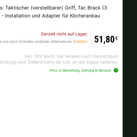
 Taktischer (verstellbarer) Griff, Tac Brack (3
- Installation und Adapter für Köcheranbau
Ok
Derzeit nicht auf Lager.
51,80
€
Sie uns nach Gründen und/oder Alternativen:
Kontakt
.
andkosten bei der Bestellung.
inkl. 19% MwSt. bei Versand nach Deutschland
bhängig vom Zielland kann die USt. an der Kasse variieren.
Infos zu Bestellung, Zahlung & Versand