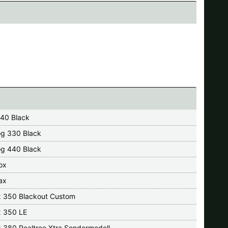
40 Black
og 330 Black
og 440 Black
ox
ax
x 350 Blackout Custom
x 350 LE
x 380 Realtree Xtra Sondermodell