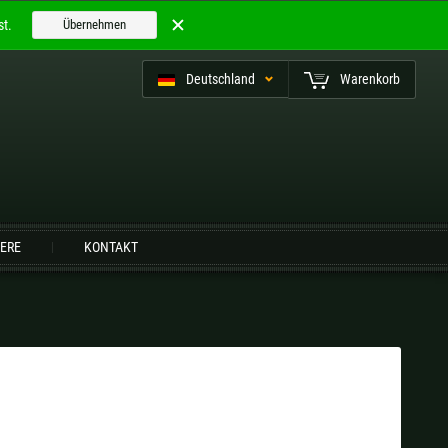
t.
Übernehmen
Deutschland
Warenkorb
utsch (CH)
IERE
KONTAKT
Finnland |
€
Frankreich |
€
Niederlande |
€
Österreich |
€
Slowenien |
€
Spanien |
€