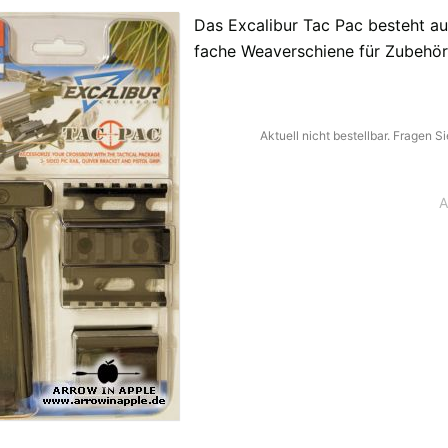
Das Excalibur Tac Pac besteht aus:
fache Weaverschiene für Zubehör 
fügbaren Versandregionen:
Aktuell nicht bestellbar. Fragen 
ar sein, keine Sorge - wählen Sie einfach "Deutschland" aus. Und erfragen die Vers
A