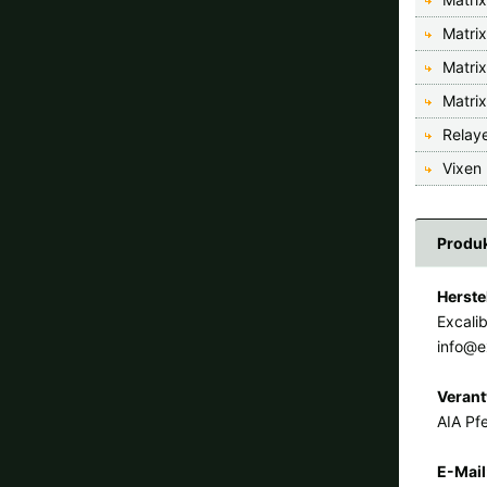
Matri
Matri
Matri
Relaye
Vixen 
Produk
Herste
Excali
info@e
Verant
AIA Pfe
E-Mail