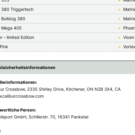
x 380 Triggertech
Matri
x Bulldog 380
Matri
x Mega 405
Phoen
r - limited Edition
Vixen 
Pink
Vorte
tsicherheitsinformationen
llerinformationen:
bur Crossbow, 2335 Shirley Drive, Kitchener, ON N2B 3X4, CA
xcaliburcrossbow.com
wortliche Person:
ilsport GmbH, Schillerstr. 70, 16341 Panketal
: