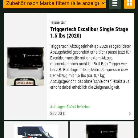
Finnland |
€
Frankreich |
€
Italien |
€
Kroatien |
kn
Triggertech
Triggertech Excalibur Single Stage
Lettland |
€
Litauen |
€
1.5 lbs (2020)
Triggertech Abzugseinheit ab 2020 (abgebildeter
Niederlande |
€
Österreich |
€
Abzugshebel gesondert erhältlich) passt jetzt für
Excaliburmodelle mit direktem Abzug,
Portugal |
€
Schweden |
kr
momentan noch nicht für Bull Bob Trigger wie
bei z.B. Bulldogmodelle, Micro Suppressor usw.
Schweiz |
Fr.
Slowakei |
€
Der Abzug mit 1,5 lbs (ca. 0,7 kg)
Abzugsgewicht löst ohne "schleichen" exakt aus
erhöht dabei erheblich die Zielgenauigkeit.
Slowenien |
€
Spanien |
€
Tschechien |
Kč
Ungarn |
Ft
Auf Lager. Sofort lieferbar.
289,00 €
weitere Länder, siehe unten