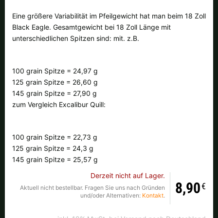
Alle verfügbaren Versandregionen:
Eine größere Variabilität im Pfeilgewicht hat man beim 18 Zoll
Black Eagle. Gesamtgewicht bei 18 Zoll Länge mit
Ok
unterschiedlichen Spitzen sind: mit. z.B.
Sollte Ihr Land nicht verfübar sein, keine Sorge - wählen Sie einfach
"Deutschland" aus. Und erfragen die Versandkosten bei der
100 grain Spitze = 24,97 g
Bestellung.
125 grain Spitze = 26,60 g
145 grain Spitze = 27,90 g
zum Vergleich Excalibur Quill:
100 grain Spitze = 22,73 g
125 grain Spitze = 24,3 g
145 grain Spitze = 25,57 g
Derzeit nicht auf Lager.
8,90
€
Aktuell nicht bestellbar. Fragen Sie uns nach Gründen
und/oder Alternativen:
Kontakt
.