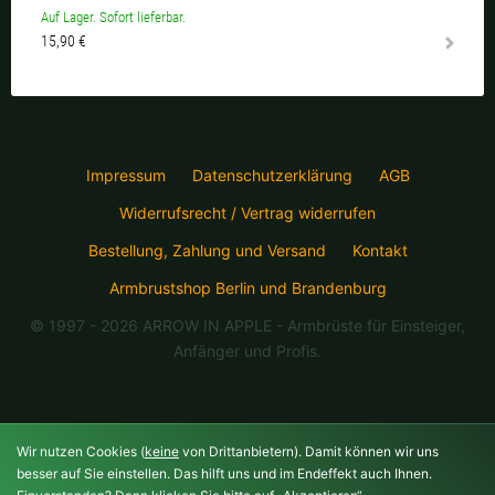
Auf Lager. Sofort lieferbar.
15,90 €
Impressum
Datenschutzerklärung
AGB
Widerrufsrecht / Vertrag widerrufen
Bestellung, Zahlung und Versand
Kontakt
Armbrustshop Berlin und Brandenburg
© 1997 - 2026 ARROW IN APPLE
- Armbrüste für Einsteiger,
Anfänger und Profis.
09.08.26 13:08:53
Wir nutzen Cookies (
keine
von Drittanbietern). Damit können wir uns
besser auf Sie einstellen. Das hilft uns und im Endeffekt auch Ihnen.