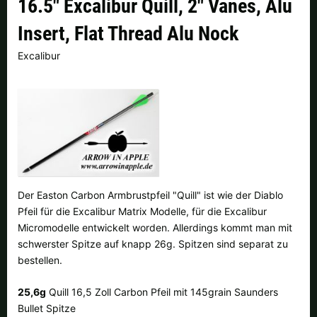
16.5" Excalibur Quill, 2" Vanes, Alu
Finnland |
€
Frankreich |
€
Insert, Flat Thread Alu Nock
Italien |
€
Kroatien |
kn
Excalibur
Lettland |
€
Litauen |
€
Niederlande |
€
Österreich |
€
Portugal |
€
Schweden |
kr
Schweiz |
Fr.
Slowakei |
€
Der Easton Carbon Armbrustpfeil "Quill" ist wie der Diablo
Slowenien |
€
Spanien |
€
Pfeil für die Excalibur Matrix Modelle, für die Excalibur
Micromodelle entwickelt worden. Allerdings kommt man mit
Tschechien |
Kč
Ungarn |
Ft
schwerster Spitze auf knapp 26g. Spitzen sind separat zu
bestellen.
weitere Länder, siehe unten
25,6g
Quill 16,5 Zoll Carbon Pfeil mit 145grain Saunders
Bullet Spitze