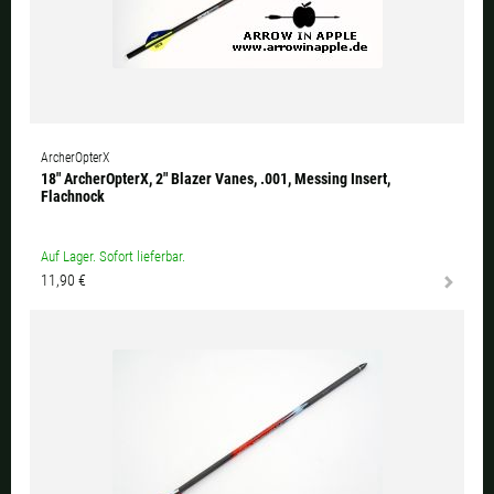
ArcherOpterX
18" ArcherOpterX, 2" Blazer Vanes, .001, Messing Insert,
Flachnock
Auf Lager. Sofort lieferbar.
11,90 €