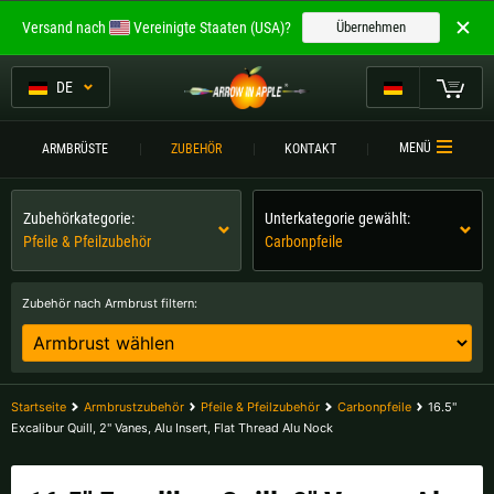
Willkommen bei
Versand nach
Vereinigte Staaten (USA)?
Übernehmen
ARROW IN APPLE
Die besten Armbrüste.
DE
Die besten Armbrüste.
Mein Warenkorb
MENÜ
ARMBRÜSTE
ZUBEHÖR
KONTAKT
Bitte wählen Sie Ihre Sprache aus:
ARMBRÜSTE
Zubehörkategorie:
Unterkategorie gewählt:
Englisch
Deutsch (DE)
ARMBRUSTVERGLEICH
Pfeile & Pfeilzubehör
Carbonpfeile
ZUBEHÖR
Deutsch (AT)
Deutsch (CH)
Zubehör nach Armbrust filtern:
SERVICE
Bitte wählen Sie Ihre Versandregion:
TURNIERE
Belgien |
€
Bulgarien |
лв
Startseite
Armbrustzubehör
Pfeile & Pfeilzubehör
Carbonpfeile
16.5"
KONTAKT
Excalibur Quill, 2" Vanes, Alu Insert, Flat Thread Alu Nock
Deutschland |
€
Estland |
€