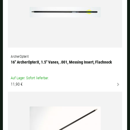
ArcherOpterX
16" ArcherOpterX, 1.5" Vanes, .001, Messing Insert, Flachnock
Auf Lager. Sofort lieferbar.
11,90 €