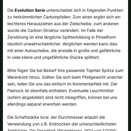
Alle verfügbaren Versandregionen:
Die
Evolution Serie
unterscheidet sich in folgenden Punkten
Ok
zu herkömmlichen Carbonpfeilen: Zum einen ergibt sich ein
leichteres Herausziehen aus der Zielscheibe, zum anderen
wurde die Carbon-Struktur verändert. Im Falle der
Sollte Ihr Land nicht verfübar sein, keine Sorge - wählen Sie einfach
Zerstörung ist eine längliche Splitterbildung in Pinselform
"Deutschland" aus. Und erfragen die Versandkosten bei der
deutlich unwahrscheinlicher. Verglichen werden kann dies
Bestellung.
mit einer Autoscheibe, die anstelle in große und gefährliche
in viele kleine und ungefährliche Stücke splittert.
Bitte fügen Sie bei Bedarf Ihre passende TopHat-Spitze zum
Warenkorb hinzu. Sollten Sie sich beim Pfeilgewicht unsicher
sein, teilen Sie uns das einfach im Kommentarfeld mit. Der
Flatnock ist ebenfalls enthalten. Eventuelle Leuchtmittel
(sofern abgebildet) sind nicht inbegriffen, können bei uns
allerdings separat erworben werden.
Die Schaftstärke bzw. der Durchmesser erlaubt die
Verwendung yon z.B. Endnocken der unterschiedlichsten
Armbrüste. Die Geradheit (Straightness .001) von 1/1000