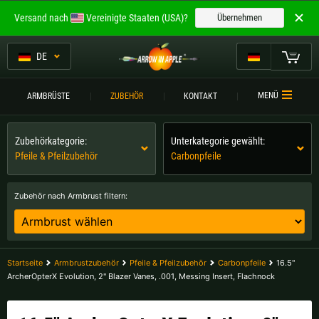
Willkommen bei
Versand nach
Vereinigte Staaten (USA)?
Übernehmen
ARROW IN APPLE
Die besten Armbrüste.
DE
Die besten Armbrüste.
Mein Warenkorb
MENÜ
ARMBRÜSTE
ZUBEHÖR
KONTAKT
Bitte wählen Sie Ihre Sprache aus:
ARMBRÜSTE
Zubehörkategorie:
Unterkategorie gewählt:
Englisch
Deutsch (DE)
ARMBRUSTVERGLEICH
Pfeile & Pfeilzubehör
Carbonpfeile
ZUBEHÖR
Deutsch (AT)
Deutsch (CH)
Zubehör nach Armbrust filtern:
SERVICE
Bitte wählen Sie Ihre Versandregion:
TURNIERE
Belgien |
€
Bulgarien |
лв
Startseite
Armbrustzubehör
Pfeile & Pfeilzubehör
Carbonpfeile
16.5"
KONTAKT
ArcherOpterX Evolution, 2" Blazer Vanes, .001, Messing Insert, Flachnock
Deutschland |
€
Estland |
€