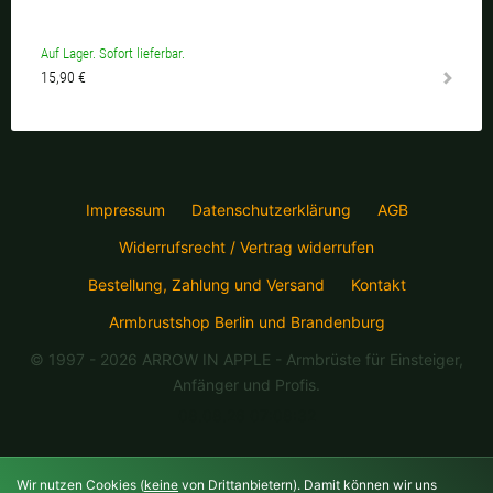
Auf Lager. Sofort lieferbar.
15,90 €
Impressum
Datenschutzerklärung
AGB
Widerrufsrecht / Vertrag widerrufen
Bestellung, Zahlung und Versand
Kontakt
Armbrustshop Berlin und Brandenburg
© 1997 - 2026 ARROW IN APPLE
- Armbrüste für Einsteiger,
Anfänger und Profis.
08.08.26 07:08:32
Wir nutzen Cookies (
keine
von Drittanbietern). Damit können wir uns