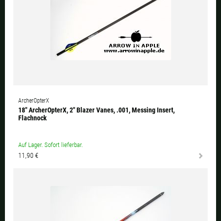
ArcherOpterX
18" ArcherOpterX, 2" Blazer Vanes, .001, Messing Insert,
Flachnock
Auf Lager. Sofort lieferbar.
11,90 €