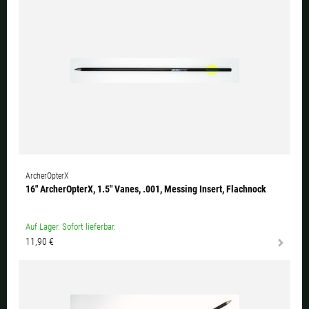
ArcherOpterX
16" ArcherOpterX, 1.5" Vanes, .001, Messing Insert, Flachnock
Auf Lager. Sofort lieferbar.
11,90 €