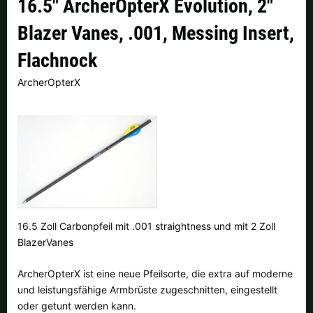
16.5" ArcherOpterX Evolution, 2"
Finnland |
€
Frankreich |
€
Blazer Vanes, .001, Messing Insert,
Italien |
€
Kroatien |
kn
Flachnock
Lettland |
€
Litauen |
€
ArcherOpterX
Niederlande |
€
Österreich |
€
Portugal |
€
Schweden |
kr
Schweiz |
Fr.
Slowakei |
€
Slowenien |
€
Spanien |
€
16.5 Zoll Carbonpfeil mit .001 straightness und mit 2 Zoll
Tschechien |
Kč
Ungarn |
Ft
BlazerVanes
weitere Länder, siehe unten
ArcherOpterX ist eine neue Pfeilsorte, die extra auf moderne
und leistungsfähige Armbrüste zugeschnitten, eingestellt
oder getunt werden kann.