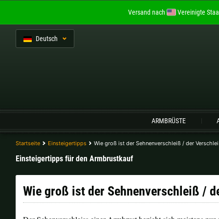
Versand nach
Vereinigte Staa
De
utsch
Sprache:
ARMBRÜSTE
Startseite
Einsteigertipps
Wie groß ist der Sehnenverschleiß / der Verschl
Belgien |
€
Bulgarien |
лв
Einsteigertipps für den Armbrustkauf
Italien |
€
Kroatien |
kn
Wie groß ist der Sehnenverschleiß / 
Portugal |
€
Schweden |
kr
Tschechien |
Kč
Ungarn |
Ft