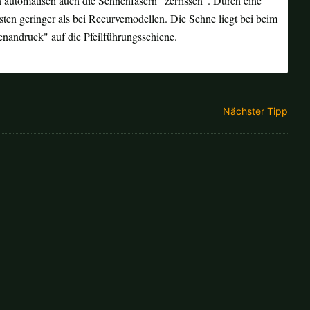
n automatisch auch die Sehnenfasern "zerrissen". Durch eine
en geringer als bei Recurvemodellen. Die Sehne liegt bei beim
nandruck" auf die Pfeilführungsschiene.
Ok
andkosten bei der Bestellung.
Nächster Tipp