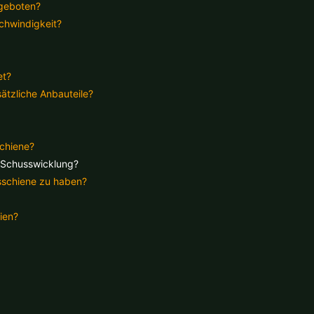
ngeboten?
schwindigkeit?
et?
sätzliche Anbauteile?
schiene?
r Schusswicklung?
gsschiene zu haben?
ien?