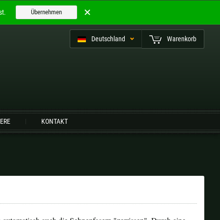
t.
Übernehmen
Deutschland
Warenkorb
utsch (CH)
IERE
KONTAKT
Finnland |
€
Frankreich |
€
Niederlande |
€
Österreich |
€
Slowenien |
€
Spanien |
€