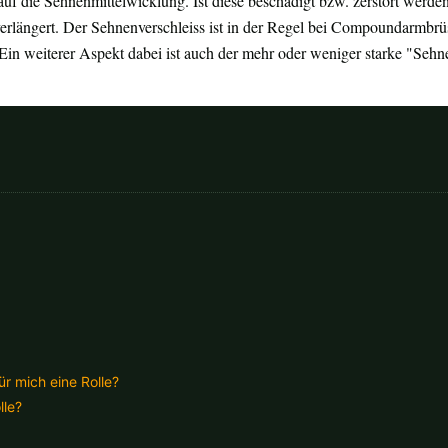
auf die Sehnenmittelwicklung. Ist diese beschädigt bzw. zerstört werde
rlängert. Der Sehnenverschleiss ist in der Regel bei Compoundarmbrüst
in weiterer Aspekt dabei ist auch der mehr oder weniger starke "Sehne
fügbaren Versandregionen:
ar sein, keine Sorge - wählen Sie einfach "Deutschland" aus. Und erfragen die Vers
r mich eine Rolle?
lle?