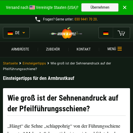
Willkommen bei
Versand nach
Vereinigte Staaten (USA)?
Übernehmen
ARROW IN APPLE
Fragen
? Gerne unter:
030 9441 70 20
.
Die besten Armbrüste.
Die besten Armbrüste.
DE
Mein Warenkorb
Bitte wählen Sie Ihre Sprache aus:
ARMBRÜSTE
MENÜ
ARMBRÜSTE
ZUBEHÖR
KONTAKT
Englisch
Deutsch (DE)
ARMBRUSTVERGLEICH
Startseite
Einsteigertipps
Wie groß ist der Sehnenandruck auf der
Pfeilführungsschiene?
ZUBEHÖR
Deutsch (AT)
Deutsch (CH)
Einsteigertipps für den Armbrustkauf
SERVICE
Wie groß ist der Sehnenandruck auf
Bitte wählen Sie Ihre Versandregion:
TURNIERE
der Pfeilführungsschiene?
Belgien |
€
Bulgarien |
лв
KONTAKT
Deutschland |
€
Estland |
€
„Hängt“ die Sehne „schlappohrig“ von der Führungsschiene