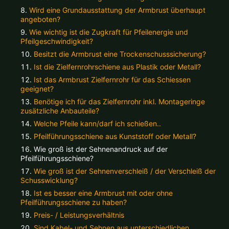
Alle verfügbaren Versandregionen:
Wird eine Grundausstattung der Armbrust überhaupt
angeboten?
Ok
Wie wichtig ist die Zugkraft für Pfeilenergie und
Pfeilgeschwindigkeit?
Besitzt die Armbrust eine Trockenschusssicherung?
Sollte Ihr Land nicht verfübar sein, keine Sorge - wählen Sie einfach
Ist die Zielfernrohrschiene aus Plastik oder Metall?
"Deutschland" aus. Und erfragen die Versandkosten bei der
Bestellung.
Ist das Armbrust Zielfernrohr für das Schiessen
geeignet?
Benötige ich für das Zielfernrohr inkl. Montageringe
zusätzliche Anbauteile?
Welche Pfeile kann/darf ich schießen..
Pfeilführungsschiene aus Kunststoff oder Metall?
Wie groß ist der Sehnenandruck auf der
Pfeilführungsschiene?
Wie groß ist der Sehnenverschleiß / der Verschleiß der
Schusswicklung?
Ist es besser eine Armbrust mit oder ohne
Pfeilführungsschiene zu haben?
Preis- / Leistungsverhältnis
Sind Kabel- und Sehnen aus unterschiedlichen