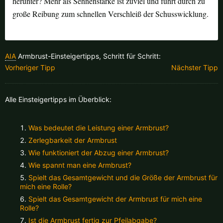
herunter? Mehr als Sehnenstärke ist zuviel und führt durch zu
Finnland |
€
Frankreich |
€
große Reibung zum schnellen Verschleiß der Schusswicklung.
Italien |
€
Kroatien |
kn
Lettland |
€
Litauen |
€
AIA
Armbrust-Einsteigertipps, Schritt für Schritt:
Vorheriger Tipp
Nächster Tipp
Niederlande |
€
Österreich |
€
Portugal |
€
Schweden |
kr
Alle Einsteigertipps im Überblick:
Schweiz |
Fr.
Slowakei |
€
Was bedeutet die Leistung einer Armbrust?
Zerlegbarkeit der Armbrust
Slowenien |
€
Spanien |
€
Wie funktioniert der Abzug einer Armbrust?
Wie spannt man eine Armbrust?
Tschechien |
Kč
Ungarn |
Ft
Spielt das Gesamtgewicht und die Größe der Armbrust für
mich eine Rolle?
weitere Länder, siehe unten
Spielt das Gesamtgewicht der Armbrust für mich eine
Rolle?
Ist die Armbrust fertig zur Pfeilabgabe?