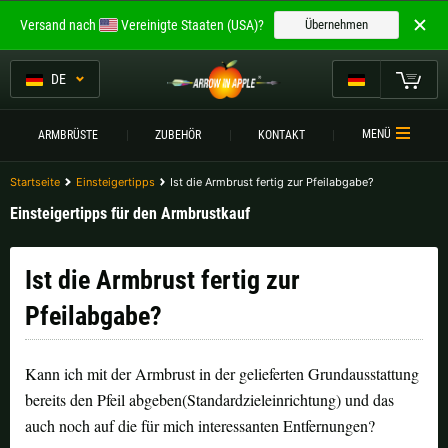
Willkommen bei
Versand nach
Vereinigte Staaten (USA)?
Übernehmen
ARROW IN APPLE
Die besten Armbrüste.
DE
Die besten Armbrüste.
Mein Warenkorb
MENÜ
ARMBRÜSTE
ZUBEHÖR
KONTAKT
Bitte wählen Sie Ihre Sprache aus:
ARMBRÜSTE
Startseite
Einsteigertipps
Ist die Armbrust fertig zur Pfeilabgabe?
Englisch
Deutsch (DE)
ARMBRUSTVERGLEICH
Einsteigertipps für den Armbrustkauf
ZUBEHÖR
Deutsch (AT)
Deutsch (CH)
Ist die Armbrust fertig zur
SERVICE
Pfeilabgabe?
Bitte wählen Sie Ihre Versandregion:
TURNIERE
Belgien |
€
Bulgarien |
лв
Kann ich mit der Armbrust in der gelieferten Grundausstattung
KONTAKT
bereits den Pfeil abgeben(Standardzieleinrichtung) und das
Deutschland |
€
Estland |
€
auch noch auf die für mich interessanten Entfernungen?