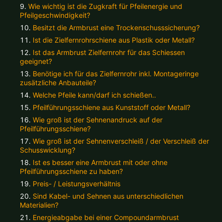
Alle verfügbaren Versandregionen:
Wie wichtig ist die Zugkraft für Pfeilenergie und
Pfeilgeschwindigkeit?
Besitzt die Armbrust eine Trockenschusssicherung?
Ok
Ist die Zielfernrohrschiene aus Plastik oder Metall?
Ist das Armbrust Zielfernrohr für das Schiessen
Sollte Ihr Land nicht verfübar sein, keine Sorge - wählen Sie einfach
geeignet?
"Deutschland" aus. Und erfragen die Versandkosten bei der
Benötige ich für das Zielfernrohr inkl. Montageringe
Bestellung.
zusätzliche Anbauteile?
Welche Pfeile kann/darf ich schießen..
Pfeilführungsschiene aus Kunststoff oder Metall?
Wie groß ist der Sehnenandruck auf der
Pfeilführungsschiene?
Wie groß ist der Sehnenverschleiß / der Verschleiß der
Schusswicklung?
Ist es besser eine Armbrust mit oder ohne
Pfeilführungsschiene zu haben?
Preis- / Leistungsverhältnis
Sind Kabel- und Sehnen aus unterschiedlichen
Materialien?
Energieabgabe bei einer Compoundarmbrust