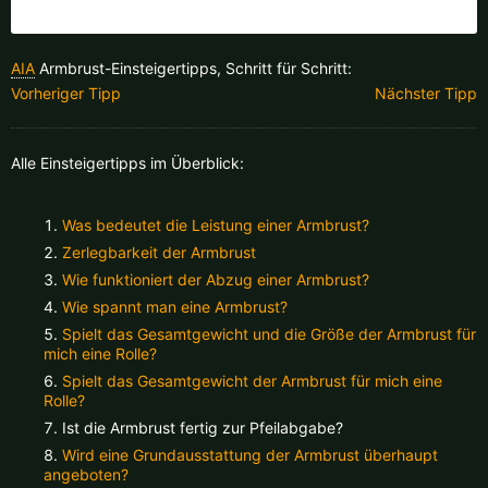
Finnland |
€
Frankreich |
€
Italien |
€
Kroatien |
kn
AIA
Armbrust-Einsteigertipps, Schritt für Schritt:
Vorheriger Tipp
Nächster Tipp
Lettland |
€
Litauen |
€
Alle Einsteigertipps im Überblick:
Niederlande |
€
Österreich |
€
Portugal |
€
Schweden |
kr
Was bedeutet die Leistung einer Armbrust?
Zerlegbarkeit der Armbrust
Schweiz |
Fr.
Slowakei |
€
Wie funktioniert der Abzug einer Armbrust?
Wie spannt man eine Armbrust?
Slowenien |
€
Spanien |
€
Spielt das Gesamtgewicht und die Größe der Armbrust für
mich eine Rolle?
Tschechien |
Kč
Ungarn |
Ft
Spielt das Gesamtgewicht der Armbrust für mich eine
Rolle?
weitere Länder, siehe unten
Ist die Armbrust fertig zur Pfeilabgabe?
Wird eine Grundausstattung der Armbrust überhaupt
angeboten?