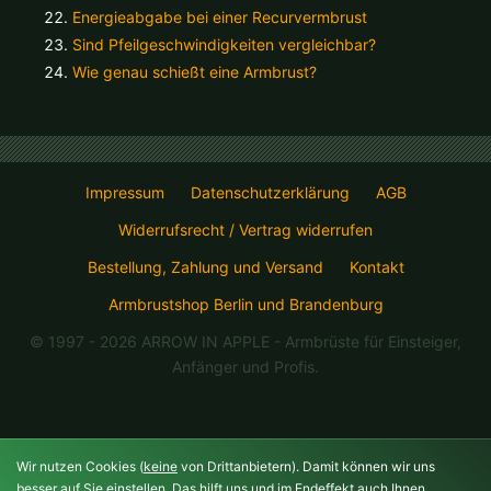
Energieabgabe bei einer Recurvermbrust
Sind Pfeilgeschwindigkeiten vergleichbar?
Wie genau schießt eine Armbrust?
Impressum
Datenschutzerklärung
AGB
Widerrufsrecht / Vertrag widerrufen
Bestellung, Zahlung und Versand
Kontakt
Armbrustshop Berlin und Brandenburg
© 1997 - 2026 ARROW IN APPLE
- Armbrüste für Einsteiger,
Anfänger und Profis.
07.08.26 19:08:18
Wir nutzen Cookies (
keine
von Drittanbietern). Damit können wir uns
besser auf Sie einstellen. Das hilft uns und im Endeffekt auch Ihnen.