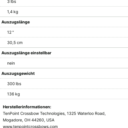
3 lbs
1,4 kg
Auszugslänge
12 "
30,5 cm
Auszugslänge einstellbar
nein
Auszugsgewicht
300 lbs
136 kg
Herstellerinformationen:
TenPoint Crossbow Technologies, 1325 Waterloo Road,
Mogadore, OH 44260, USA
www.tenpointcrossbows.com