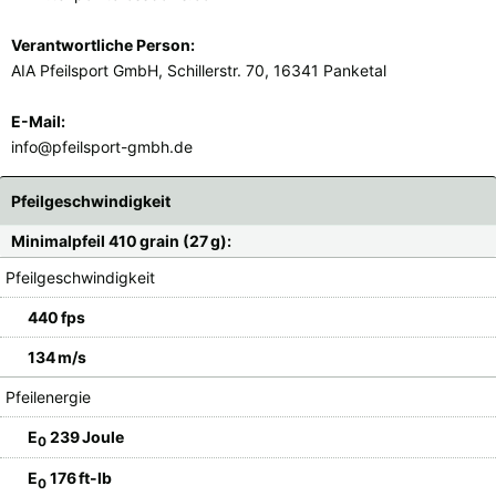
Verantwortliche Person:
AIA Pfeilsport GmbH, Schillerstr. 70, 16341 Panketal
E-Mail:
info@pfeilsport-gmbh.de
Pfeilgeschwindigkeit
Minimalpfeil 410 grain (27 g):
Pfeilgeschwindigkeit
440 fps
134 m/s
Pfeilenergie
E
239 Joule
0
E
176 ft-lb
0