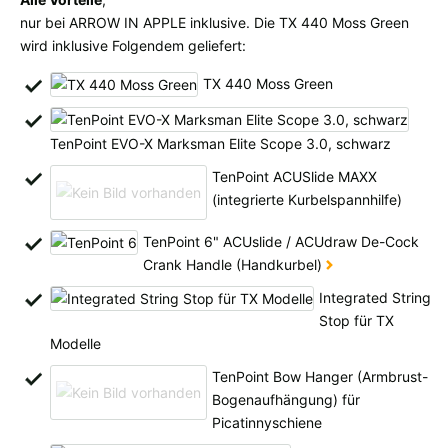
Alle verfügbaren Versandregionen:
nur bei ARROW IN APPLE inklusive. Die TX 440 Moss Green
wird inklusive Folgendem geliefert:
Ok
TX 440 Moss Green
Sollte Ihr Land nicht verfübar sein, keine Sorge - wählen Sie einfach
"Deutschland" aus. Und erfragen die Versandkosten bei der
TenPoint EVO-X Marksman Elite Scope 3.0, schwarz
Bestellung.
TenPoint ACUSlide MAXX
(integrierte Kurbelspannhilfe)
TenPoint 6" ACUslide / ACUdraw De-Cock
Crank Handle (Handkurbel)
Integrated String
Stop für TX
Modelle
TenPoint Bow Hanger (Armbrust-
Bogenaufhängung) für
Picatinnyschiene