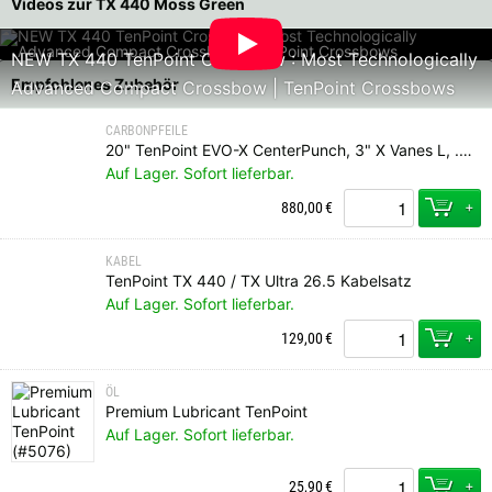
Videos zur TX 440 Moss Green
NEW TX 440 TenPoint Crossbow : Most Technologically
Empfohlenes Zubehör
Advanced Compact Crossbow | TenPoint Crossbows
CARBONPFEILE
20" TenPoint EVO-X CenterPunch, 3" X Vanes L, .001, Messing Insert, Alpha Nock HPX rot (36er Pack)
Auf Lager. Sofort lieferbar.
+
880,00
€
KABEL
TenPoint TX 440 / TX Ultra 26.5 Kabelsatz
Auf Lager. Sofort lieferbar.
+
129,00
€
ÖL
Premium Lubricant TenPoint
Auf Lager. Sofort lieferbar.
+
25,90
€