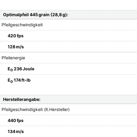
Optimalpfeil 445 grain (28,8 g):
Pfeilgeschwindigkeit
420 fps
128 m/s
Pfeilenergie
E
236 Joule
0
E
174 ft-lb
0
Herstellerangabe:
Pfeilgeschwindigkeit (lt.Hersteller)
440 fps
134 m/s