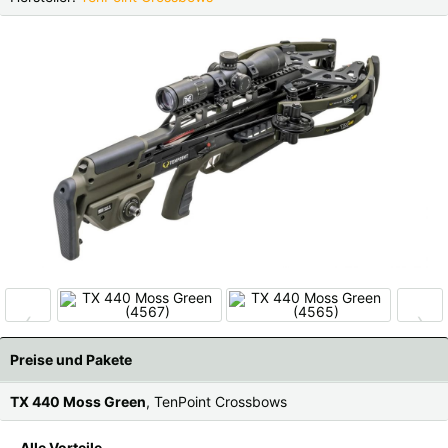
Finnland |
€
Frankreich |
€
Italien |
€
Kroatien |
kn
Lettland |
€
Litauen |
€
Niederlande |
€
Österreich |
€
Portugal |
€
Schweden |
kr
Schweiz |
Fr.
Slowakei |
€
Slowenien |
€
Spanien |
€
‹
›
Tschechien |
Kč
Ungarn |
Ft
Preise und Pakete
weitere Länder, siehe unten
TX 440 Moss Green
, TenPoint Crossbows
Alle Vorteile
,