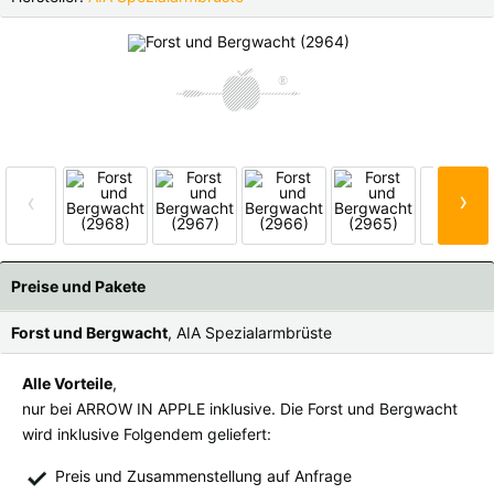
Finnland |
€
Frankreich |
€
Italien |
€
Kroatien |
kn
Lettland |
€
Litauen |
€
Niederlande |
€
Österreich |
€
Alle
›
‹
Fotos
Portugal |
€
Schweden |
kr
Schweiz |
Fr.
Slowakei |
€
Preise und Pakete
Slowenien |
€
Spanien |
€
Forst und Bergwacht
, AIA Spezialarmbrüste
Tschechien |
Kč
Ungarn |
Ft
Alle Vorteile
,
nur bei ARROW IN APPLE inklusive. Die Forst und Bergwacht
weitere Länder, siehe unten
wird inklusive Folgendem geliefert:
Preis und Zusammenstellung auf Anfrage