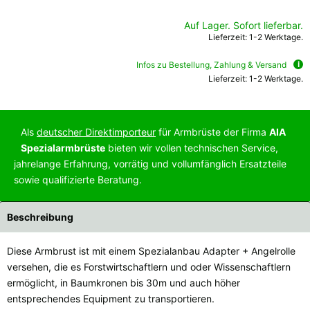
Alle verfügbaren Versandregionen:
Auf Lager. Sofort lieferbar.
Lieferzeit: 1-2 Werktage.
Ok
Infos zu Bestellung, Zahlung & Versand
Sollte Ihr Land nicht verfübar sein, keine Sorge - wählen Sie einfach
Lieferzeit: 1-2 Werktage.
"Deutschland" aus. Und erfragen die Versandkosten bei der
Bestellung.
Als
deutscher Direktimporteur
für Armbrüste der Firma
AIA
Spezialarmbrüste
bieten wir vollen technischen Service,
jahrelange Erfahrung, vorrätig und vollumfänglich Ersatzteile
sowie qualifizierte Beratung.
Beschreibung
Diese Armbrust ist mit einem Spezialanbau Adapter + Angelrolle
versehen, die es Forstwirtschaftlern und oder Wissenschaftlern
ermöglicht, in Baumkronen bis 30m und auch höher
entsprechendes Equipment zu transportieren.