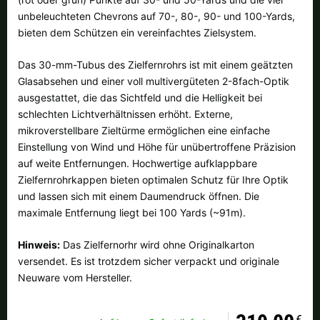
Alle verfügbaren Versandregionen:
unbeleuchteten Chevrons auf 70-, 80-, 90- und 100-Yards,
bieten dem Schützen ein vereinfachtes Zielsystem.
Ok
Das 30-mm-Tubus des Zielfernrohrs ist mit einem geätzten
Sollte Ihr Land nicht verfübar sein, keine Sorge - wählen Sie einfach
Glasabsehen und einer voll multivergüteten 2-8fach-Optik
"Deutschland" aus. Und erfragen die Versandkosten bei der
ausgestattet, die das Sichtfeld und die Helligkeit bei
Bestellung.
schlechten Lichtverhältnissen erhöht. Externe,
mikroverstellbare Zieltürme ermöglichen eine einfache
Einstellung von Wind und Höhe für unübertroffene Präzision
auf weite Entfernungen. Hochwertige aufklappbare
Zielfernrohrkappen bieten optimalen Schutz für Ihre Optik
und lassen sich mit einem Daumendruck öffnen. Die
maximale Entfernung liegt bei 100 Yards (~91m).
Hinweis:
Das Zielfernorhr wird ohne Originalkarton
versendet. Es ist trotzdem sicher verpackt und originale
Neuware vom Hersteller.
€