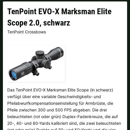
Finnland |
€
Frankreich |
€
TenPoint EVO-X Marksman Elite
Italien |
€
Kroatien |
kn
Scope 2.0, schwarz
Lettland |
€
Litauen |
€
TenPoint Crossbows
Niederlande |
€
Österreich |
€
Portugal |
€
Schweden |
kr
Schweiz |
Fr.
Slowakei |
€
Slowenien |
€
Spanien |
€
Das TenPoint EVO-X Marksman Elite Scope (in schwarz)
verfügt über eine variable Geschwindigkeits- und
Tschechien |
Kč
Ungarn |
Ft
Pfeilabwurfkompensationseinstellung für Armbrüste, die
Pfeile zwischen 300 und 500 FPS abgeben. Die drei
weitere Länder, siehe unten
beleuchteten (rot oder grün) Duplex-Fadenkreuze, die auf
20-, 40- und 60-Yards kalibriert sind, die zwei beleuchteten
(rot oder grün) Punkte auf 30- und 50-Yards und die vier