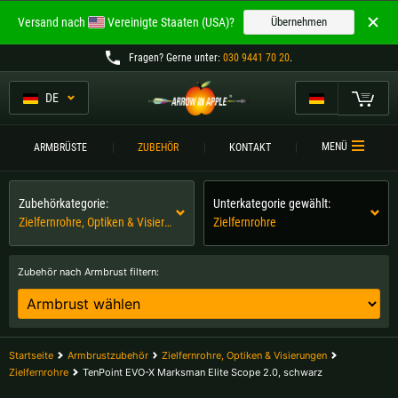
Willkommen bei
Versand nach
Vereinigte Staaten (USA)?
Übernehmen
ARROW IN APPLE
Fragen
? Gerne unter:
030 9441 70 20
.
Die besten Armbrüste.
Die besten Armbrüste.
DE
Mein Warenkorb
Bitte wählen Sie Ihre Sprache aus:
ARMBRÜSTE
MENÜ
ARMBRÜSTE
ZUBEHÖR
KONTAKT
Englisch
Deutsch (DE)
ARMBRUSTVERGLEICH
Zubehörkategorie:
Unterkategorie gewählt:
ZUBEHÖR
Zielfernrohre, Optiken & Visierungen
Zielfernrohre
Deutsch (AT)
Deutsch (CH)
SERVICE
Zubehör nach Armbrust filtern:
Bitte wählen Sie Ihre Versandregion:
TURNIERE
Belgien |
€
Bulgarien |
лв
KONTAKT
Startseite
Armbrustzubehör
Zielfernrohre, Optiken & Visierungen
Deutschland |
€
Estland |
€
Zielfernrohre
TenPoint EVO-X Marksman Elite Scope 2.0, schwarz