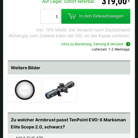
319,00
Auf Lager. Sofort lieferbar.
In den Einkaufswagen
inkl. 19% MwSt. bei Versand nach Deutschland
Abhängig vom Zielland kann die USt. an der Kasse variieren.
Infos zu Bestellung, Zahlung & Versand
Lieferzeit: 1-2 Werktage.
Weitere Bilder
Zu welcher Armbrust passt TenPoint EVO-X Marksman
Elite Scope 2.0, schwarz?