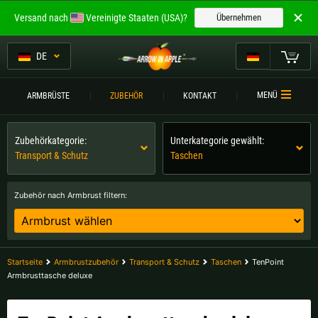
Willkommen bei
Versand nach
Vereinigte Staaten (USA)?
Übernehmen
ARROW IN APPLE
Die besten Armbrüste.
DE
Die besten Armbrüste.
Mein Warenkorb
MENÜ
ARMBRÜSTE
ZUBEHÖR
KONTAKT
Bitte wählen Sie Ihre Sprache aus:
ARMBRÜSTE
Zubehörkategorie:
Unterkategorie gewählt:
Englisch
Deutsch (DE)
ARMBRUSTVERGLEICH
Transport & Schutz
Taschen
ZUBEHÖR
Deutsch (AT)
Deutsch (CH)
Zubehör nach Armbrust filtern:
SERVICE
Bitte wählen Sie Ihre Versandregion:
TURNIERE
Belgien |
€
Bulgarien |
лв
Startseite
Armbrustzubehör
Transport & Schutz
Taschen
TenPoint
KONTAKT
Armbrusttasche deluxe
Deutschland |
€
Estland |
€