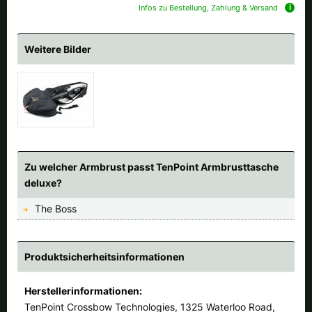
Alle verfügbaren Versandregionen:
Infos zu Bestellung, Zahlung & Versand
Ok
Weitere Bilder
Sollte Ihr Land nicht verfübar sein, keine Sorge - wählen Sie einfach
"Deutschland" aus. Und erfragen die Versandkosten bei der
Bestellung.
Zu welcher Armbrust passt TenPoint Armbrusttasche
deluxe?
The Boss
Produktsicherheitsinformationen
Herstellerinformationen:
TenPoint Crossbow Technologies, 1325 Waterloo Road,