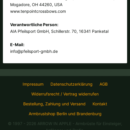
Mogadore, OH 44260, USA
www.tenpointcrossbows.com
Verantwortliche Person:
AIA Pfeilsport GmbH, Schillerstr. 70, 16341 Panketal
E-Mail:
info@pfeilsport-gmbh.de
Impressum
Datenschutzerklärung
AGB
Widerrufsrecht / Vertrag widerrufen
Bestellung, Zahlung und Versand
Kontakt
Armbrustshop Berlin und Brandenburg
© 1997 - 2026 ARROW IN APPLE
- Armbrüste für Einsteiger,