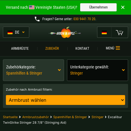
Willkommen bei
Versand nach
Vereinigte Staaten (USA)?
Übernehmen
ARROW IN APPLE
Fragen
? Gerne unter:
030 9441 70 20
.
Die besten Armbrüste.
Die besten Armbrüste.
DE
Mein Warenkorb
Bitte wählen Sie Ihre Sprache aus:
ARMBRÜSTE
MENÜ
ARMBRÜSTE
ZUBEHÖR
KONTAKT
Englisch
Deutsch (DE)
ARMBRUSTVERGLEICH
Zubehörkategorie:
Unterkategorie gewählt:
ZUBEHÖR
Spannhilfen & Stringer
Stringer
Deutsch (AT)
Deutsch (CH)
SERVICE
Zubehör nach Armbrust filtern:
Bitte wählen Sie Ihre Versandregion:
TURNIERE
Belgien |
€
Bulgarien |
лв
KONTAKT
Startseite
Armbrustzubehör
Spannhilfen & Stringer
Stringer
Excalibur
Deutschland |
€
Estland |
€
TwinStrike Stringer 28 7/8" (Stringing Aid)