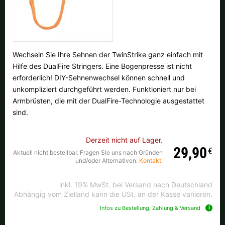
Alle verfügbaren Versandregionen:
Ok
Sollte Ihr Land nicht verfübar sein, keine Sorge - wählen Sie einfach
Wechseln Sie Ihre Sehnen der TwinStrike ganz einfach mit
"Deutschland" aus. Und erfragen die Versandkosten bei der
Hilfe des DualFire Stringers. Eine Bogenpresse ist nicht
Bestellung.
erforderlich! DIY-Sehnenwechsel können schnell und
unkompliziert durchgeführt werden. Funktioniert nur bei
Armbrüsten, die mit der DualFire-Technologie ausgestattet
sind.
Derzeit nicht auf Lager.
29,90
€
Aktuell nicht bestellbar. Fragen Sie uns nach Gründen
und/oder Alternativen:
Kontakt
.
inkl. 19% MwSt. bei Versand nach Deutschland
Abhängig vom Zielland kann die USt. an der Kasse variieren.
Infos zu Bestellung, Zahlung & Versand