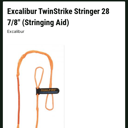
Finnland |
€
Frankreich |
€
Excalibur TwinStrike Stringer 28
Italien |
€
Kroatien |
kn
7/8" (Stringing Aid)
Lettland |
€
Litauen |
€
Excalibur
Niederlande |
€
Österreich |
€
Portugal |
€
Schweden |
kr
Schweiz |
Fr.
Slowakei |
€
Slowenien |
€
Spanien |
€
Tschechien |
Kč
Ungarn |
Ft
weitere Länder, siehe unten