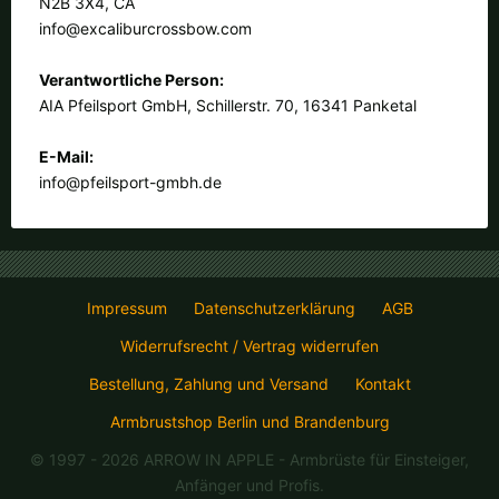
N2B 3X4, CA
info@excaliburcrossbow.com
Verantwortliche Person:
AIA Pfeilsport GmbH, Schillerstr. 70, 16341 Panketal
E-Mail:
info@pfeilsport-gmbh.de
Impressum
Datenschutzerklärung
AGB
Widerrufsrecht / Vertrag widerrufen
Bestellung, Zahlung und Versand
Kontakt
Armbrustshop Berlin und Brandenburg
© 1997 - 2026 ARROW IN APPLE
- Armbrüste für Einsteiger,
Anfänger und Profis.