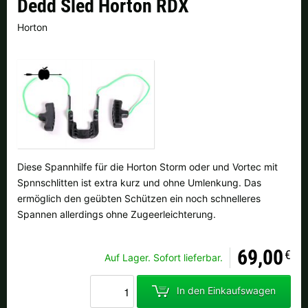
Dedd Sled Horton RDX
Finnland |
€
Frankreich |
€
Horton
Italien |
€
Kroatien |
kn
Lettland |
€
Litauen |
€
Niederlande |
€
Österreich |
€
Portugal |
€
Schweden |
kr
Diese Spannhilfe für die Horton Storm oder und Vortec mit
Schweiz |
Fr.
Slowakei |
€
Spnnschlitten ist extra kurz und ohne Umlenkung. Das
ermöglich den geübten Schützen ein noch schnelleres
Slowenien |
€
Spanien |
€
Spannen allerdings ohne Zugeerleichterung.
Tschechien |
Kč
Ungarn |
Ft
69,00
€
Auf Lager. Sofort lieferbar.
weitere Länder, siehe unten
In den Einkaufswagen