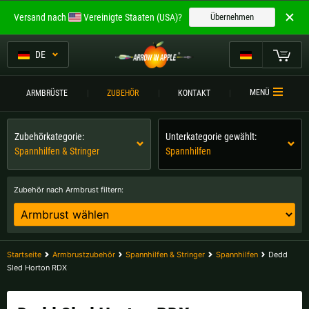
Willkommen bei
Versand nach
Vereinigte Staaten (USA)?
Übernehmen
ARROW IN APPLE
Die besten Armbrüste.
DE
Die besten Armbrüste.
Mein Warenkorb
MENÜ
ARMBRÜSTE
ZUBEHÖR
KONTAKT
Bitte wählen Sie Ihre Sprache aus:
ARMBRÜSTE
Zubehörkategorie:
Unterkategorie gewählt:
Englisch
Deutsch (DE)
ARMBRUSTVERGLEICH
Spannhilfen & Stringer
Spannhilfen
ZUBEHÖR
Deutsch (AT)
Deutsch (CH)
Zubehör nach Armbrust filtern:
SERVICE
Bitte wählen Sie Ihre Versandregion:
TURNIERE
Belgien |
€
Bulgarien |
лв
Startseite
Armbrustzubehör
Spannhilfen & Stringer
Spannhilfen
Dedd
KONTAKT
Sled Horton RDX
Deutschland |
€
Estland |
€