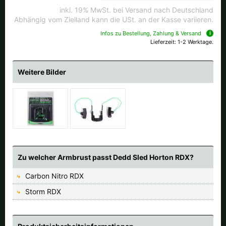
Alle verfügbaren Versandregionen:
inkl. 19% MwSt. bei Versand nach Deutschland
Abhängig vom Zielland kann die USt. an der Kasse variieren.
Ok
Infos zu Bestellung, Zahlung & Versand
Lieferzeit: 1-2 Werktage.
Sollte Ihr Land nicht verfübar sein, keine Sorge - wählen Sie einfach
"Deutschland" aus. Und erfragen die Versandkosten bei der
Weitere Bilder
Bestellung.
Zu welcher Armbrust passt Dedd Sled Horton RDX?
Carbon Nitro RDX
Storm RDX