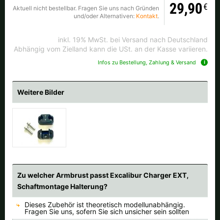
Alle verfügbaren Versandregionen:
29,90
€
Aktuell nicht bestellbar. Fragen Sie uns nach Gründen
und/oder Alternativen:
Kontakt
.
Ok
inkl. 19% MwSt. bei Versand nach Deutschland
Abhängig vom Zielland kann die USt. an der Kasse variieren.
Sollte Ihr Land nicht verfübar sein, keine Sorge - wählen Sie einfach
Infos zu Bestellung, Zahlung & Versand
"Deutschland" aus. Und erfragen die Versandkosten bei der
Bestellung.
Weitere Bilder
Zu welcher Armbrust passt Excalibur Charger EXT,
Schaftmontage Halterung?
Dieses Zubehör ist theoretisch modellunabhängig.
Fragen Sie uns, sofern Sie sich unsicher sein sollten