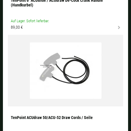
TenPoint 6" ACUslide / ACUdraw De-Cock Crank Handle
(Handkurbel)
Auf Lager. Sofort lieferbar.
89,00 €
TenPoint ACUdraw 50/ACU-52 Draw Cords / Seile