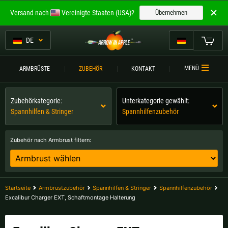
Willkommen bei
Versand nach
Vereinigte Staaten (USA)?
Übernehmen
ARROW IN APPLE
Die besten Armbrüste.
DE
Die besten Armbrüste.
Mein Warenkorb
MENÜ
ARMBRÜSTE
ZUBEHÖR
KONTAKT
Bitte wählen Sie Ihre Sprache aus:
ARMBRÜSTE
Zubehörkategorie:
Unterkategorie gewählt:
Englisch
Deutsch (DE)
ARMBRUSTVERGLEICH
Spannhilfen & Stringer
Spannhilfenzubehör
ZUBEHÖR
Deutsch (AT)
Deutsch (CH)
Zubehör nach Armbrust filtern:
SERVICE
Bitte wählen Sie Ihre Versandregion:
TURNIERE
Belgien |
€
Bulgarien |
лв
Startseite
Armbrustzubehör
Spannhilfen & Stringer
Spannhilfenzubehör
KONTAKT
Excalibur Charger EXT, Schaftmontage Halterung
Deutschland |
€
Estland |
€