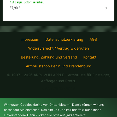
Auf Lager. Sofort lieferbar.
37,90 €
Impressum
Datenschutzerklärung
AGB
Widerrufsrecht / Vertrag widerrufen
Bestellung, Zahlung und Versand
Kontakt
Armbrustshop Berlin und Brandenburg
© 1997 - 2026 ARROW IN APPLE
- Armbrüste für Einsteiger,
Anfänger und Profis.
09.08.26 13:08:48
Wir nutzen Cookies (
keine
von Drittanbietern). Damit können wir uns
besser auf Sie einstellen. Das hilft uns und im Endeffekt auch Ihnen.
Einverstanden? Dann klicken Sie bitte auf „Akzeptieren“.