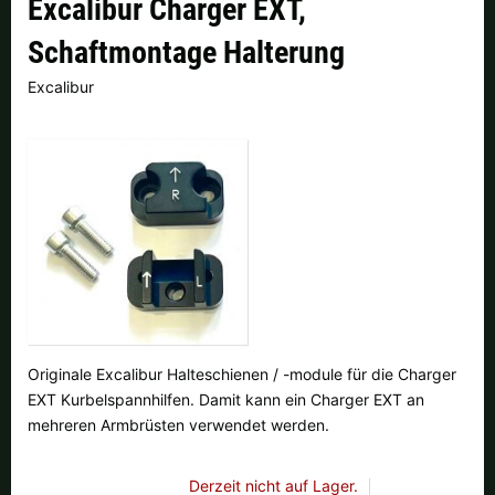
Excalibur Charger EXT,
Finnland |
€
Frankreich |
€
Schaftmontage Halterung
Italien |
€
Kroatien |
kn
Excalibur
Lettland |
€
Litauen |
€
Niederlande |
€
Österreich |
€
Portugal |
€
Schweden |
kr
Schweiz |
Fr.
Slowakei |
€
Slowenien |
€
Spanien |
€
Tschechien |
Kč
Ungarn |
Ft
Originale Excalibur Halteschienen / -module für die Charger
EXT Kurbelspannhilfen. Damit kann ein Charger EXT an
weitere Länder, siehe unten
mehreren Armbrüsten verwendet werden.
Derzeit nicht auf Lager.