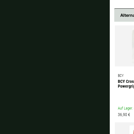
Altern
BCY
BCY Cros
Powergrip
Auf Lager. 
36,90 €