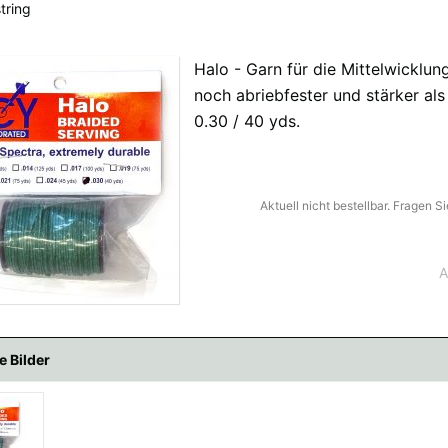
tring
Halo - Garn für die Mittelwicklu
fügbaren Versandregionen:
noch abriebfester und stärker al
0.30 / 40 yds.
ar sein, keine Sorge - wählen Sie einfach "Deutschland" aus. Und erfragen die Vers
Aktuell nicht bestellbar. Fragen 
A
e Bilder