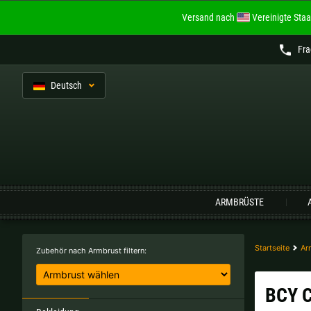
Versand nach
Vereinigte Staa
Fr
De
utsch
Sprache:
ARMBRÜSTE
Belgien |
€
Bulgarien |
лв
Italien |
€
Kroatien |
kn
Startseite
Ar
Zubehör nach Armbrust filtern:
Portugal |
€
Schweden |
kr
BCY C
Tschechien |
Kč
Ungarn |
Ft