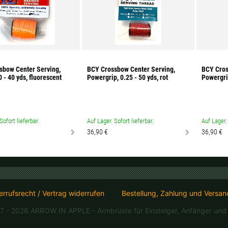
sbow Center Serving,
BCY Crossbow Center Serving,
BCY Cros
0 - 40 yds, fluorescent
Powergrip, 0.25 - 50 yds, rot
Powergrip
Sofort lieferbar.
Auf Lager. Sofort lieferbar.
Auf Lager. 
36,90 €
36,90 €
rrufsrecht / Vertrag widerrufen
Bestellung, Zahlung und Versan
7 - 2026 ARROW IN APPLE
- Armbrüste für Einsteiger, Anfänger und 
08.08.26 13:08:07