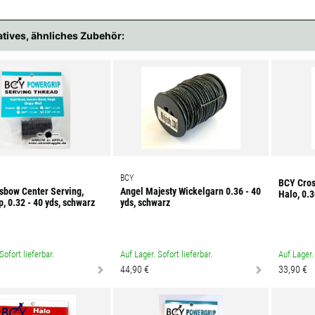
atives, ähnliches Zubehör:
BCY
BCY Cros
sbow Center Serving,
Angel Majesty Wickelgarn 0.36 - 40
Halo, 0.3
, 0.32 - 40 yds, schwarz
yds, schwarz
Sofort lieferbar.
Auf Lager. Sofort lieferbar.
Auf Lager. 
44,90 €
33,90 €