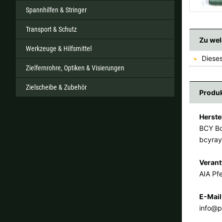
Spannhilfen & Stringer
Transport & Schutz
Zu wel
Werkzeuge & Hilfsmittel
Dieses
Zielfernrohre, Optiken & Visierungen
Zielscheibe & Zubehör
Produk
Herste
BCY Bo
bcyra
Verant
AIA Pfe
E-Mail
info@p