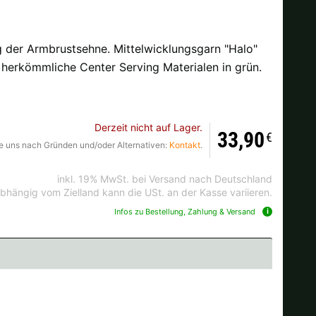
ng der Armbrustsehne. Mittelwicklungsgarn "Halo"
Ok
s herkömmliche Center Serving Materialen in grün.
andkosten bei der Bestellung.
Derzeit nicht auf Lager.
33,90
€
Sie uns nach Gründen und/oder Alternativen:
Kontakt
.
inkl. 19% MwSt. bei Versand nach Deutschland
bhängig vom Zielland kann die USt. an der Kasse variieren.
Infos zu Bestellung, Zahlung & Versand