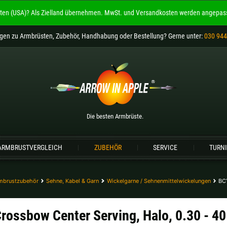
ten (USA)?
Als Zielland übernehmen.
MwSt. und Versandkosten werden angepass
Willkommen bei
ARROW IN APPLE
agen
zu Armbrüsten, Zubehör, Handhabung oder Bestellung
? Gerne unter:
030 944
Die besten Armbrüste.
Bitte wählen Sie Ihre Sprache aus:
Englisch
Deutsch (DE)
Deutsch (AT)
De
Die besten Armbrüste.
Bitte wählen Sie Ihre Versandregion:
ARMBRUSTVERGLEICH
ZUBEHÖR
SERVICE
TURN
Deutschland |
€
Estland |
€
Lettland |
€
Litauen |
€
mbrustzubehör
Sehne, Kabel & Garn
Wickelgarne / Sehnenmittelwickelungen
BCY
Schweiz |
Fr.
Slowakei |
€
rossbow Center Serving, Halo, 0.30 - 40
weitere Länder, siehe unten