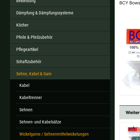
Bekleidung
BCY Bows
Dämpfung & Dämpfungssysteme
Köcher
Alle ver
Pfeile & Pfeilzubehör
Sollte Ihr Land nicht verfüb
Pflegeartikel
Schaftzubehör
Sehne, Kabel & Garn
Kabel
Kabeltrenner
Sehnen
Weiter
Sehnen- und Kabelsätze
Wickelgarne / Sehnenmittelwickelungen