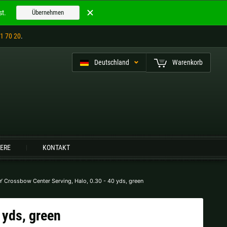
t.
Übernehmen
1 70 20
.
Deutschland
Warenkorb
utsch (CH)
IERE
KONTAKT
Finnland |
€
Frankreich |
€
Niederlande |
€
Österreich |
€
 Crossbow Center Serving, Halo, 0.30 - 40 yds, green
Slowenien |
€
Spanien |
€
 yds, green