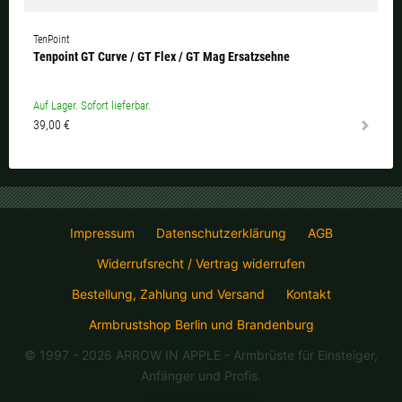
TenPoint
Tenpoint GT Curve / GT Flex / GT Mag Ersatzsehne
Auf Lager. Sofort lieferbar.
39,00 €
Impressum
Datenschutzerklärung
AGB
Widerrufsrecht / Vertrag widerrufen
Bestellung, Zahlung und Versand
Kontakt
Armbrustshop Berlin und Brandenburg
© 1997 - 2026 ARROW IN APPLE
- Armbrüste für Einsteiger,
Anfänger und Profis.
10.08.26 04:08:46