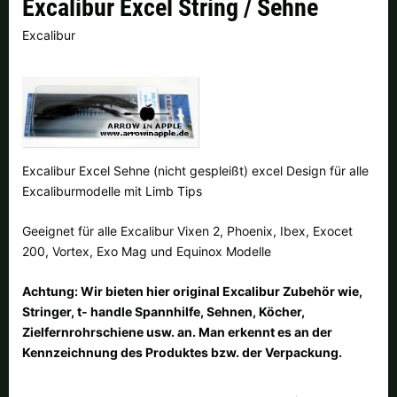
Excalibur Excel String / Sehne
Finnland |
€
Frankreich |
€
Excalibur
Italien |
€
Kroatien |
kn
Lettland |
€
Litauen |
€
Niederlande |
€
Österreich |
€
Excalibur Excel Sehne (nicht gespleißt) excel Design für alle
Portugal |
€
Schweden |
kr
Excaliburmodelle mit Limb Tips
Schweiz |
Fr.
Slowakei |
€
Geeignet für alle Excalibur Vixen 2, Phoenix, Ibex, Exocet
200, Vortex, Exo Mag und Equinox Modelle
Slowenien |
€
Spanien |
€
Achtung: Wir bieten hier original Excalibur Zubehör wie,
Tschechien |
Kč
Ungarn |
Ft
Stringer, t- handle Spannhilfe, Sehnen, Köcher,
Zielfernrohrschiene usw. an. Man erkennt es an der
weitere Länder, siehe unten
Kennzeichnung des Produktes bzw. der Verpackung.