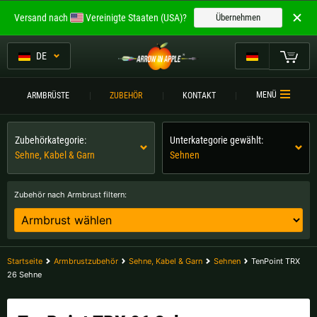
Willkommen bei
Versand nach
Vereinigte Staaten (USA)?
Übernehmen
ARROW IN APPLE
Die besten Armbrüste.
DE
Die besten Armbrüste.
Mein Warenkorb
MENÜ
ARMBRÜSTE
ZUBEHÖR
KONTAKT
Bitte wählen Sie Ihre Sprache aus:
ARMBRÜSTE
Zubehörkategorie:
Unterkategorie gewählt:
Englisch
Deutsch (DE)
ARMBRUSTVERGLEICH
Sehne, Kabel & Garn
Sehnen
ZUBEHÖR
Deutsch (AT)
Deutsch (CH)
Zubehör nach Armbrust filtern:
SERVICE
Bitte wählen Sie Ihre Versandregion:
TURNIERE
Belgien |
€
Bulgarien |
лв
Startseite
Armbrustzubehör
Sehne, Kabel & Garn
Sehnen
TenPoint TRX
KONTAKT
26 Sehne
Deutschland |
€
Estland |
€