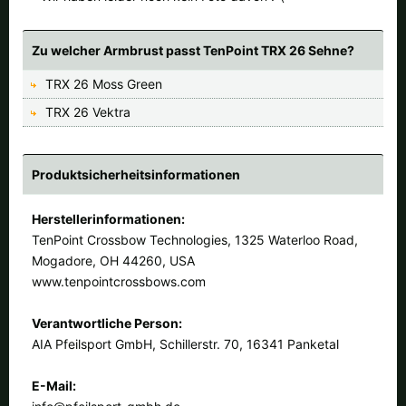
Alle verfügbaren Versandregionen:
Zu welcher Armbrust passt TenPoint TRX 26 Sehne?
Ok
TRX 26 Moss Green
Sollte Ihr Land nicht verfübar sein, keine Sorge - wählen Sie einfach
TRX 26 Vektra
"Deutschland" aus. Und erfragen die Versandkosten bei der
Bestellung.
Produktsicherheitsinformationen
Herstellerinformationen:
TenPoint Crossbow Technologies, 1325 Waterloo Road,
Mogadore, OH 44260, USA
www.tenpointcrossbows.com
Verantwortliche Person:
AIA Pfeilsport GmbH, Schillerstr. 70, 16341 Panketal
E-Mail: