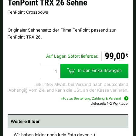
TenPoint TRX 26 Sehne
Finnland |
€
Frankreich |
€
TenPoint Crossbows
Italien |
€
Kroatien |
kn
Originaler Sehnensatz der Firma TenPoint passend zur
Lettland |
€
Litauen |
€
TenPoint TRX 26.
Niederlande |
€
Österreich |
€
99,00
€
Auf Lager. Sofort lieferbar.
Portugal |
€
Schweden |
kr
In den Einkaufswagen
Schweiz |
Fr.
Slowakei |
€
inkl. 19% MwSt. bei Versand nach Deutschland
Slowenien |
€
Spanien |
€
Abhängig vom Zielland kann die USt. an der Kasse variieren.
Infos zu Bestellung, Zahlung & Versand
Tschechien |
Kč
Ungarn |
Ft
Lieferzeit: 1-2 Werktage.
weitere Länder, siehe unten
Weitere Bilder
Wir haben leider noch kein Foto davon :-(