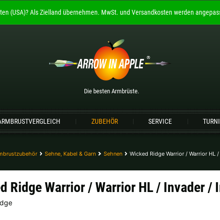
ten (USA)?
Als Zielland übernehmen.
MwSt. und Versandkosten werden angepass
Willkommen bei
ARROW IN APPLE
Die besten Armbrüste.
Bitte wählen Sie Ihre Sprache aus:
Die besten Armbrüste.
Englisch
Deutsch (DE)
Deutsch (AT)
De
ARMBRUSTVERGLEICH
ZUBEHÖR
SERVICE
TURN
Bitte wählen Sie Ihre Versandregion:
Deutschland |
€
Estland |
€
mbrustzubehör
Sehne, Kabel & Garn
Sehnen
Wicked Ridge Warrior / Warrior HL /
Lettland |
€
Litauen |
€
d Ridge Warrior / Warrior HL / Invader /
Schweiz |
Fr.
Slowakei |
€
idge
weitere Länder, siehe unten