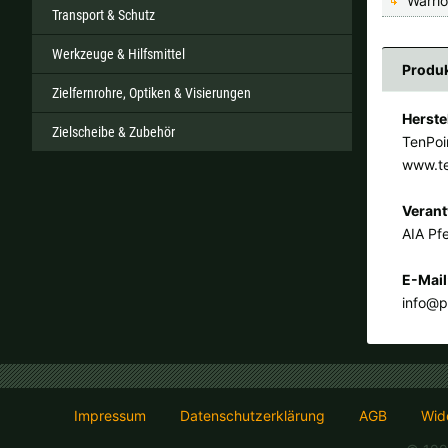
Warri
Transport & Schutz
Werkzeuge & Hilfsmittel
Produk
Zielfernrohre, Optiken & Visierungen
Herste
Zielscheibe & Zubehör
TenPoi
www.t
Verant
AIA Pfe
E-Mail
info@p
Impressum
Datenschutzerklärung
AGB
Wide