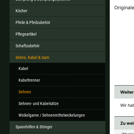
Original
Köcher
Pfeile & Pfeilzubehör
Alle ver
Pflegeartikel
Sollte Ihr Land nicht verfüb
Schaftzubehör
Sehne, Kabel & Garn
Kabel
Kabeltrenner
Sehnen
Weiter
Sehnen- und Kabelsätze
Wir hab
Wickelgarne / Sehnenmittelwickelungen
Zu wel
Spannhilfen & Stringer