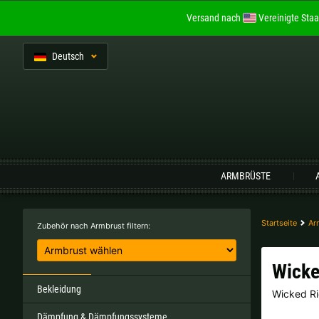
Versand nach
Vereinigte Staa
De
utsch
Sprache:
ARMBRÜSTE
Belgien |
€
Bulgarien |
лв
Startseite
Ar
Zubehör nach Armbrust filtern:
Italien |
€
Kroatien |
kn
Wicke
Portugal |
€
Schweden |
kr
Bekleidung
Wicked R
Dämpfung & Dämpfungssysteme
Tschechien |
Kč
Ungarn |
Ft