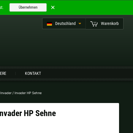
t.
Übernehmen
Deutschland
Warenkorb
utsch (CH)
IERE
KONTAKT
Finnland |
€
Frankreich |
€
 Invader / Invader HP Sehne
Niederlande |
€
Österreich |
€
 Invader HP Sehne
Slowenien |
€
Spanien |
€