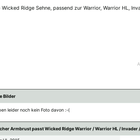
e Wicked Ridge Sehne, passend zur Warrior, Warrior HL, Inv
fügbaren Versandregionen:
ar sein, keine Sorge - wählen Sie einfach "Deutschland" aus. Und erfragen die Vers
A
e Bilder
en leider noch kein Foto davon :-(
cher Armbrust passt Wicked Ridge Warrior / Warrior HL / Invader 