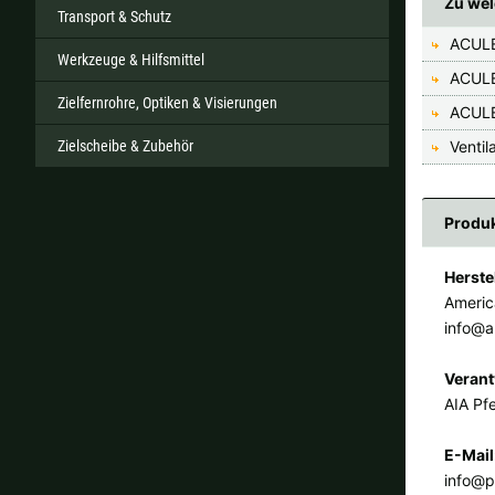
Zu wel
Transport & Schutz
ACUL
Werkzeuge & Hilfsmittel
ACULE
Zielfernrohre, Optiken & Visierungen
ACULE
Zielscheibe & Zubehör
Venti
Produk
Herste
Americ
info@a
Verant
AIA Pfe
E-Mail
info@p