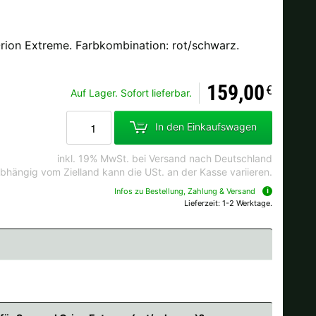
ion Extreme. Farbkombination: rot/schwarz.
Ok
159,00
€
Auf Lager. Sofort lieferbar.
andkosten bei der Bestellung.
In den Einkaufswagen
inkl. 19% MwSt. bei Versand nach Deutschland
bhängig vom Zielland kann die USt. an der Kasse variieren.
Infos zu Bestellung, Zahlung & Versand
Lieferzeit: 1-2 Werktage.