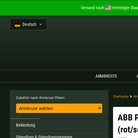
Versand nach
Vereinigte Staa
De
utsch
Sprache:
ARMBRÜSTE
Belgien |
€
Bulgarien |
лв
Startseite
Ar
Zubehör nach Armbrust filtern:
Italien |
€
Kroatien |
kn
ABB P
Portugal |
€
Schweden |
kr
Bekleidung
(rot/
Dämpfung & Dämpfungssysteme
Tschechien |
Kč
Ungarn |
Ft