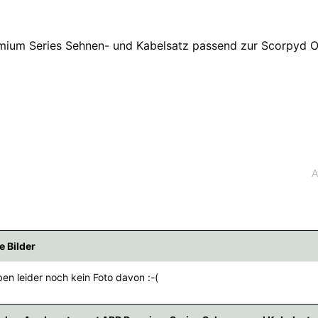
ium Series Sehnen- und Kabelsatz passend zur Scorpyd Or
fügbaren Versandregionen:
ar sein, keine Sorge - wählen Sie einfach "Deutschland" aus. Und erfragen die Vers
A
e Bilder
en leider noch kein Foto davon :-(