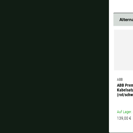
Altern
ABB
ABB Prem
Kabelsatz
(rot/schw
Auf Lager. 
139,00 €