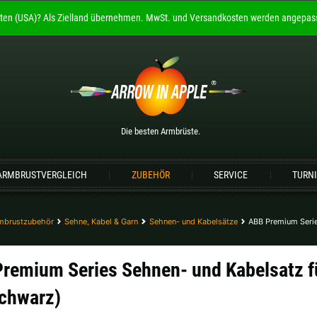
ten (USA)?
Als Zielland übernehmen.
MwSt. und Versandkosten werden angepass
Willkommen bei
ARROW IN APPLE
Die besten Armbrüste.
Bitte wählen Sie Ihre Sprache aus:
Die besten Armbrüste.
Englisch
Deutsch (DE)
Deutsch (AT)
De
ARMBRUSTVERGLEICH
ZUBEHÖR
SERVICE
TURN
Bitte wählen Sie Ihre Versandregion:
Deutschland |
€
Estland |
€
mbrustzubehör
Sehne, Kabel & Garn
Sehnen- und Kabelsätze
ABB Premium Serie
Lettland |
€
Litauen |
€
remium Series Sehnen- und Kabelsatz f
Schweiz |
Fr.
Slowakei |
€
schwarz)
weitere Länder, siehe unten