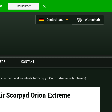
t.
Übernehmen
Deutschland
Warenkorb
utsch (CH)
IERE
KONTAKT
Finnland |
€
Frankreich |
€
s Sehnen- und Kabelsatz für Scorpyd Orion Extreme (rot/schwarz)
Niederlande |
€
Österreich |
€
ür Scorpyd Orion Extreme
Slowenien |
€
Spanien |
€