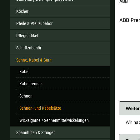
ABB
Köcher
ABB Prem
Pfeile & Pfeilzubehör
Alle ver
Pflegeartikel
Sollte Ihr Land nicht verfüb
Schaftzubehör
Sehne, Kabel & Garn
Kabel
Kabeltrenner
Sehnen
Sehnen- und Kabelsätze
Weiter
Wickelgarne / Sehnenmittelwickelungen
Wir hab
Spannhilfen & Stringer