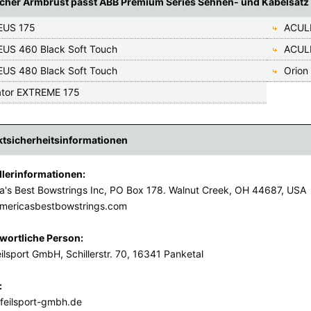
cher Armbrust passt ABB Premium Series Sehnen- und Kabelsatz 
EUS 175
ACUL
US 460 Black Soft Touch
ACUL
US 480 Black Soft Touch
Orion
lator EXTREME 175
tsicherheitsinformationen
llerinformationen:
a's Best Bowstrings Inc, PO Box 178. Walnut Creek, OH 44687, USA
mericasbestbowstrings.com
wortliche Person:
ilsport GmbH, Schillerstr. 70, 16341 Panketal
:
feilsport-gmbh.de