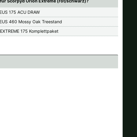
für Scorpyd Orion Extreme (rot/schwarz)?
EUS 175 ACU DRAW
EUS 460 Mossy Oak Treestand
 EXTREME 175 Komplettpaket