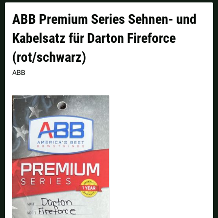
Finnland |
€
Frankreich |
€
ABB Premium Series Sehnen- und
Italien |
€
Kroatien |
kn
Kabelsatz für Darton Fireforce
Lettland |
€
Litauen |
€
(rot/schwarz)
ABB
Niederlande |
€
Österreich |
€
Portugal |
€
Schweden |
kr
Schweiz |
Fr.
Slowakei |
€
Slowenien |
€
Spanien |
€
Tschechien |
Kč
Ungarn |
Ft
weitere Länder, siehe unten