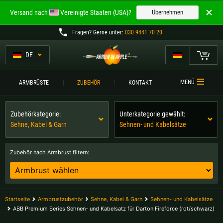
Willkommen bei
Versand nach
Vereinigte Staaten (USA)?
Übernehmen
ARROW IN APPLE
Fragen
? Gerne unter:
030 9441 70 20
.
Die besten Armbrüste.
Die besten Armbrüste.
DE
Mein Warenkorb
Bitte wählen Sie Ihre Sprache aus:
ARMBRÜSTE
MENÜ
ARMBRÜSTE
ZUBEHÖR
KONTAKT
Englisch
Deutsch (DE)
ARMBRUSTVERGLEICH
Zubehörkategorie:
Unterkategorie gewählt:
ZUBEHÖR
Sehne, Kabel & Garn
Sehnen- und Kabelsätze
Deutsch (AT)
Deutsch (CH)
SERVICE
Zubehör nach Armbrust filtern:
Bitte wählen Sie Ihre Versandregion:
TURNIERE
Belgien |
€
Bulgarien |
лв
KONTAKT
Startseite
Armbrustzubehör
Sehne, Kabel & Garn
Sehnen- und Kabelsätze
Deutschland |
€
Estland |
€
ABB Premium Series Sehnen- und Kabelsatz für Darton Fireforce (rot/schwarz)