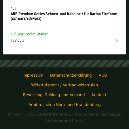
ABB
ABB Premium Series Sehnen- und Kabelsatz für Darton Fireforce
(schwarz/schwarz)
Auf Lager. Sofort lieferbar.
179,00 €
Impressum
Datenschutzerklärung
AGB
Widerrufsrecht / Vertrag widerrufen
Bestellung, Zahlung und Versand
Kontakt
Armbrustshop Berlin und Brandenburg
© 1997 - 2026 ARROW IN APPLE
- Armbrüste für Einsteiger,
Anfänger und Profis.
07.08.26 11:08:34