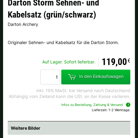
Darton Storm Sehnen- und
Finnland |
€
Frankreich |
€
Kabelsatz (grün/schwarz)
Italien |
€
Kroatien |
kn
Darton Archery
Lettland |
€
Litauen |
€
Originaler Sehnen- und Kabelsatz für die Darton Storm.
Niederlande |
€
Österreich |
€
119,00
€
Portugal |
€
Schweden |
kr
Auf Lager. Sofort lieferbar.
Schweiz |
Fr.
Slowakei |
€
In den Einkaufswagen
Slowenien |
€
Spanien |
€
inkl. 19% MwSt. bei Versand nach Deutschland
Abhängig vom Zielland kann die USt. an der Kasse variieren.
Tschechien |
Kč
Ungarn |
Ft
Infos zu Bestellung, Zahlung & Versand
Lieferzeit: 1-2 Werktage.
weitere Länder, siehe unten
Weitere Bilder