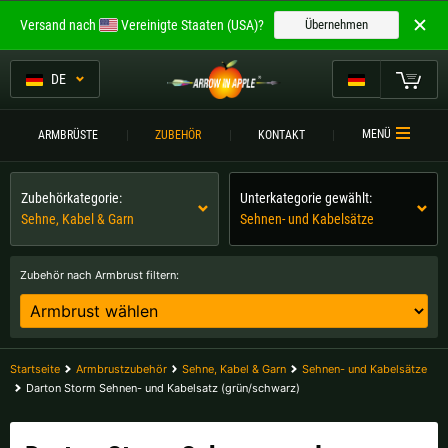
Willkommen bei
Versand nach
Vereinigte Staaten (USA)?
Übernehmen
ARROW IN APPLE
Die besten Armbrüste.
DE
Die besten Armbrüste.
Mein Warenkorb
MENÜ
ARMBRÜSTE
ZUBEHÖR
KONTAKT
Bitte wählen Sie Ihre Sprache aus:
ARMBRÜSTE
Zubehörkategorie:
Unterkategorie gewählt:
Englisch
Deutsch (DE)
ARMBRUSTVERGLEICH
Sehne, Kabel & Garn
Sehnen- und Kabelsätze
ZUBEHÖR
Deutsch (AT)
Deutsch (CH)
Zubehör nach Armbrust filtern:
SERVICE
Bitte wählen Sie Ihre Versandregion:
TURNIERE
Belgien |
€
Bulgarien |
лв
Startseite
Armbrustzubehör
Sehne, Kabel & Garn
Sehnen- und Kabelsätze
KONTAKT
Darton Storm Sehnen- und Kabelsatz (grün/schwarz)
Deutschland |
€
Estland |
€