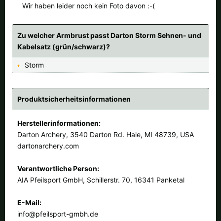
Alle verfügbaren Versandregionen:
Wir haben leider noch kein Foto davon :-(
Ok
Zu welcher Armbrust passt Darton Storm Sehnen- und
Kabelsatz (grün/schwarz)?
Sollte Ihr Land nicht verfübar sein, keine Sorge - wählen Sie einfach
Storm
"Deutschland" aus. Und erfragen die Versandkosten bei der
Bestellung.
Produktsicherheitsinformationen
Herstellerinformationen:
Darton Archery, 3540 Darton Rd. Hale, MI 48739, USA
dartonarchery.com
Verantwortliche Person:
AIA Pfeilsport GmbH, Schillerstr. 70, 16341 Panketal
E-Mail:
info@pfeilsport-gmbh.de