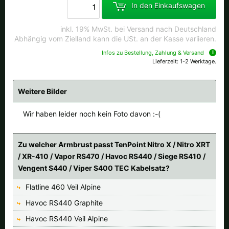
Alle verfügbaren Versandregionen:
In den Einkaufswagen
Ok
inkl. 19% MwSt. bei Versand nach Deutschland
Abhängig vom Zielland kann die USt. an der Kasse variieren.
Infos zu Bestellung, Zahlung & Versand
Sollte Ihr Land nicht verfübar sein, keine Sorge - wählen Sie einfach
Lieferzeit: 1-2 Werktage.
"Deutschland" aus. Und erfragen die Versandkosten bei der
Bestellung.
Weitere Bilder
Wir haben leider noch kein Foto davon :-(
Zu welcher Armbrust passt TenPoint Nitro X / Nitro XRT
/ XR-410 / Vapor RS470 / Havoc RS440 / Siege RS410 /
Vengent S440 / Viper S400 TEC Kabelsatz?
Flatline 460 Veil Alpine
Havoc RS440 Graphite
Havoc RS440 Veil Alpine