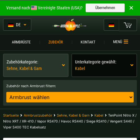
Willkommen bei
Versand nach
Vereinigte Staaten (USA)?
Übernehmen
ARROW IN APPLE
Die besten Armbrüste.
DE
Die besten Armbrüste.
Mein Warenkorb
MENÜ
ARMBRÜSTE
ZUBEHÖR
KONTAKT
Bitte wählen Sie Ihre Sprache aus:
ARMBRÜSTE
Zubehörkategorie:
Unterkategorie gewählt:
Englisch
Deutsch (DE)
ARMBRUSTVERGLEICH
Sehne, Kabel & Garn
Kabel
ZUBEHÖR
Deutsch (AT)
Deutsch (CH)
Zubehör nach Armbrust filtern:
SERVICE
Bitte wählen Sie Ihre Versandregion:
TURNIERE
Belgien |
€
Bulgarien |
лв
Startseite
Armbrustzubehör
Sehne, Kabel & Garn
Kabel
TenPoint Nitro X /
KONTAKT
Nitro XRT / XR-410 / Vapor RS470 / Havoc RS440 / Siege RS410 / Vengent S440 /
Viper S400 TEC Kabelsatz
Deutschland |
€
Estland |
€