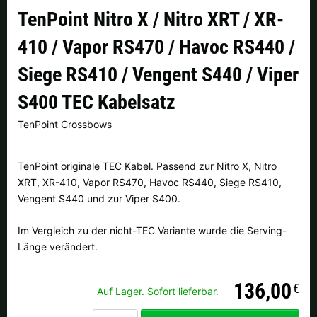
Finnland |
€
Frankreich |
€
TenPoint Nitro X / Nitro XRT / XR-
410 / Vapor RS470 / Havoc RS440 /
Italien |
€
Kroatien |
kn
Siege RS410 / Vengent S440 / Viper
Lettland |
€
Litauen |
€
S400 TEC Kabelsatz
Niederlande |
€
Österreich |
€
TenPoint Crossbows
Portugal |
€
Schweden |
kr
TenPoint originale TEC Kabel. Passend zur Nitro X, Nitro
Schweiz |
Fr.
Slowakei |
€
XRT, XR-410, Vapor RS470, Havoc RS440, Siege RS410,
Vengent S440 und zur Viper S400.
Slowenien |
€
Spanien |
€
Im Vergleich zu der nicht-TEC Variante wurde die Serving-
Tschechien |
Kč
Ungarn |
Ft
Länge verändert.
weitere Länder, siehe unten
136,00
€
Auf Lager. Sofort lieferbar.