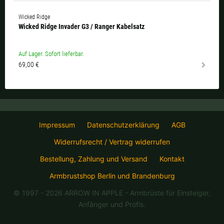
Wicked Ridge
Wicked Ridge Invader G3 / Ranger Kabelsatz
Auf Lager. Sofort lieferbar.
69,00 €
Impressum
Datenschutzerklärung
AGB
Widerrufsrecht / Vertrag widerrufen
Bestellung, Zahlung und Versand
Kontakt
Armbrustshop Berlin und Brandenburg
© 1997 - 2026 ARROW IN APPLE
- Armbrüste für Einsteiger,
Anfänger und Profis.
07.08.26 11:08:35