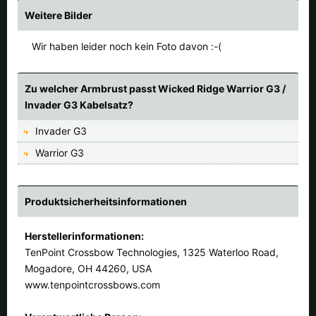
Alle verfügbaren Versandregionen:
Weitere Bilder
Ok
Wir haben leider noch kein Foto davon :-(
Sollte Ihr Land nicht verfübar sein, keine Sorge - wählen Sie einfach
Zu welcher Armbrust passt Wicked Ridge Warrior G3 /
"Deutschland" aus. Und erfragen die Versandkosten bei der
Invader G3 Kabelsatz?
Bestellung.
Invader G3
Warrior G3
Produktsicherheitsinformationen
Herstellerinformationen:
TenPoint Crossbow Technologies, 1325 Waterloo Road,
Mogadore, OH 44260, USA
www.tenpointcrossbows.com