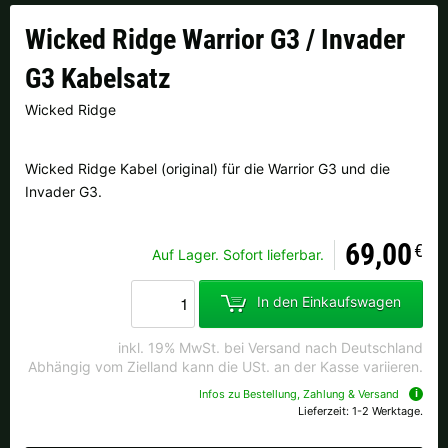
Finnland |
€
Frankreich |
€
Wicked Ridge Warrior G3 / Invader
Italien |
€
Kroatien |
kn
G3 Kabelsatz
Lettland |
€
Litauen |
€
Wicked Ridge
Niederlande |
€
Österreich |
€
Wicked Ridge Kabel (original) für die Warrior G3 und die
Invader G3.
Portugal |
€
Schweden |
kr
Schweiz |
Fr.
Slowakei |
€
69,00
€
Auf Lager. Sofort lieferbar.
Slowenien |
€
Spanien |
€
In den Einkaufswagen
Tschechien |
Kč
Ungarn |
Ft
inkl. 19% MwSt. bei Versand nach Deutschland
Abhängig vom Zielland kann die USt. an der Kasse variieren.
weitere Länder, siehe unten
Infos zu Bestellung, Zahlung & Versand
Lieferzeit: 1-2 Werktage.