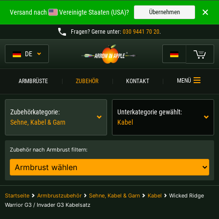
Willkommen bei
Versand nach
Vereinigte Staaten (USA)?
Übernehmen
ARROW IN APPLE
Fragen
? Gerne unter:
030 9441 70 20
.
Die besten Armbrüste.
Die besten Armbrüste.
DE
Mein Warenkorb
Bitte wählen Sie Ihre Sprache aus:
ARMBRÜSTE
MENÜ
ARMBRÜSTE
ZUBEHÖR
KONTAKT
Englisch
Deutsch (DE)
ARMBRUSTVERGLEICH
Zubehörkategorie:
Unterkategorie gewählt:
ZUBEHÖR
Sehne, Kabel & Garn
Kabel
Deutsch (AT)
Deutsch (CH)
SERVICE
Zubehör nach Armbrust filtern:
Bitte wählen Sie Ihre Versandregion:
TURNIERE
Belgien |
€
Bulgarien |
лв
KONTAKT
Startseite
Armbrustzubehör
Sehne, Kabel & Garn
Kabel
Wicked Ridge
Deutschland |
€
Estland |
€
Warrior G3 / Invader G3 Kabelsatz