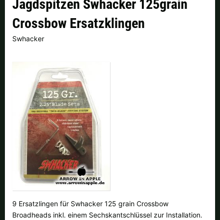
Jagdspitzen Swhacker 125grain
Finnland |
€
Frankreich |
€
Crossbow Ersatzklingen
Italien |
€
Kroatien |
kn
Swhacker
Lettland |
€
Litauen |
€
Niederlande |
€
Österreich |
€
Portugal |
€
Schweden |
kr
Schweiz |
Fr.
Slowakei |
€
Slowenien |
€
Spanien |
€
Tschechien |
Kč
Ungarn |
Ft
weitere Länder, siehe unten
9 Ersatzlingen für Swhacker 125 grain Crossbow
Broadheads inkl. einem Sechskantschlüssel zur Installation.