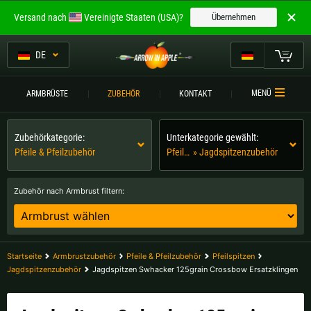
Willkommen bei
Versand nach
Vereinigte Staaten (USA)?
Übernehmen
ARROW IN APPLE
Die besten Armbrüste.
DE
Die besten Armbrüste.
Mein Warenkorb
MENÜ
ARMBRÜSTE
ZUBEHÖR
KONTAKT
Bitte wählen Sie Ihre Sprache aus:
ARMBRÜSTE
Zubehörkategorie:
Unterkategorie gewählt:
Englisch
Deutsch (DE)
ARMBRUSTVERGLEICH
Pfeile & Pfeilzubehör
Pfeilspitzen
» Jagdspitzenzubehör
ZUBEHÖR
Deutsch (AT)
Deutsch (CH)
Zubehör nach Armbrust filtern:
SERVICE
Bitte wählen Sie Ihre Versandregion:
TURNIERE
Belgien |
€
Bulgarien |
лв
Startseite
Armbrustzubehör
Pfeile & Pfeilzubehör
Pfeilspitzen
KONTAKT
Jagdspitzenzubehör
Jagdspitzen Swhacker 125grain Crossbow Ersatzklingen
Deutschland |
€
Estland |
€