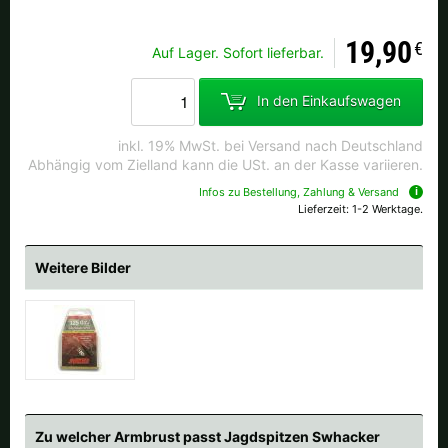
Alle verfügbaren Versandregionen:
19,90
€
Auf Lager. Sofort lieferbar.
Ok
In den Einkaufswagen
Sollte Ihr Land nicht verfübar sein, keine Sorge - wählen Sie einfach
"Deutschland" aus. Und erfragen die Versandkosten bei der
inkl. 19% MwSt. bei Versand nach Deutschland
Bestellung.
Abhängig vom Zielland kann die USt. an der Kasse variieren.
Infos zu Bestellung, Zahlung & Versand
Lieferzeit: 1-2 Werktage.
Weitere Bilder
Zu welcher Armbrust passt Jagdspitzen Swhacker