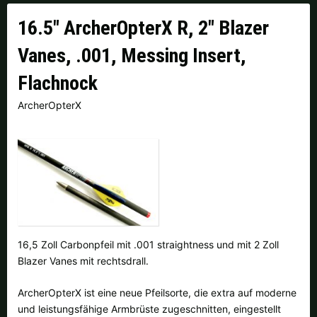
Finnland |
€
Frankreich |
€
16.5" ArcherOpterX R, 2" Blazer
Italien |
€
Kroatien |
kn
Vanes, .001, Messing Insert,
Lettland |
€
Litauen |
€
Flachnock
ArcherOpterX
Niederlande |
€
Österreich |
€
Portugal |
€
Schweden |
kr
Schweiz |
Fr.
Slowakei |
€
Slowenien |
€
Spanien |
€
Tschechien |
Kč
Ungarn |
Ft
16,5 Zoll Carbonpfeil mit .001 straightness und mit 2 Zoll
Blazer Vanes mit rechtsdrall.
weitere Länder, siehe unten
ArcherOpterX ist eine neue Pfeilsorte, die extra auf moderne
und leistungsfähige Armbrüste zugeschnitten, eingestellt