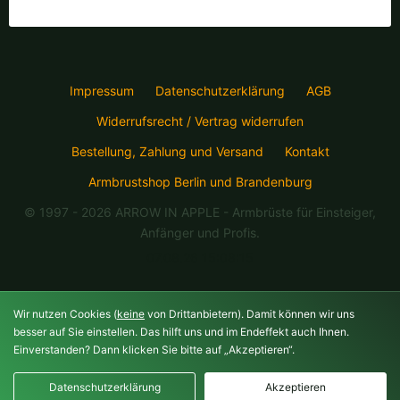
Impressum
Datenschutzerklärung
AGB
Widerrufsrecht / Vertrag widerrufen
Bestellung, Zahlung und Versand
Kontakt
Armbrustshop Berlin und Brandenburg
© 1997 - 2026 ARROW IN APPLE
- Armbrüste für Einsteiger,
Anfänger und Profis.
07.08.26 15:08:15
Wir nutzen Cookies (
keine
von Drittanbietern). Damit können wir uns
besser auf Sie einstellen. Das hilft uns und im Endeffekt auch Ihnen.
Einverstanden? Dann klicken Sie bitte auf „Akzeptieren“.
Datenschutzerklärung
Akzeptieren