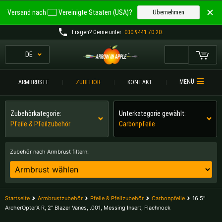
Willkommen bei
Versand nach
Vereinigte Staaten (USA)?
Übernehmen
ARROW IN APPLE
Fragen
? Gerne unter:
030 9441 70 20
.
Die besten Armbrüste.
Die besten Armbrüste.
DE
Mein Warenkorb
Bitte wählen Sie Ihre Sprache aus:
ARMBRÜSTE
MENÜ
ARMBRÜSTE
ZUBEHÖR
KONTAKT
Englisch
Deutsch (DE)
ARMBRUSTVERGLEICH
Zubehörkategorie:
Unterkategorie gewählt:
ZUBEHÖR
Pfeile & Pfeilzubehör
Carbonpfeile
Deutsch (AT)
Deutsch (CH)
SERVICE
Zubehör nach Armbrust filtern:
Bitte wählen Sie Ihre Versandregion:
TURNIERE
Belgien |
€
Bulgarien |
лв
KONTAKT
Startseite
Armbrustzubehör
Pfeile & Pfeilzubehör
Carbonpfeile
16.5"
Deutschland |
€
Estland |
€
ArcherOpterX R, 2" Blazer Vanes, .001, Messing Insert, Flachnock