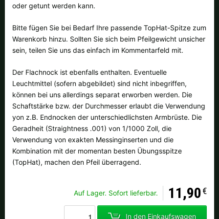
Alle verfügbaren Versandregionen:
oder getunt werden kann.
Ok
Bitte fügen Sie bei Bedarf Ihre passende TopHat-Spitze zum
Warenkorb hinzu. Sollten Sie sich beim Pfeilgewicht unsicher
sein, teilen Sie uns das einfach im Kommentarfeld mit.
Sollte Ihr Land nicht verfübar sein, keine Sorge - wählen Sie einfach
"Deutschland" aus. Und erfragen die Versandkosten bei der
Der Flachnock ist ebenfalls enthalten. Eventuelle
Bestellung.
Leuchtmittel (sofern abgebildet) sind nicht inbegriffen,
können bei uns allerdings separat erworben werden. Die
Schaftstärke bzw. der Durchmesser erlaubt die Verwendung
yon z.B. Endnocken der unterschiedlichsten Armbrüste. Die
Geradheit (Straightness .001) von 1/1000 Zoll, die
Verwendung von exakten Messinginserten und die
Kombination mit der momentan besten Übungsspitze
(TopHat), machen den Pfeil überragend.
11,90
€
Auf Lager. Sofort lieferbar.
In den Einkaufswagen