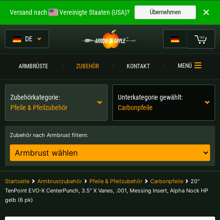
Willkommen bei
Versand nach
Vereinigte Staaten (USA)?
Übernehmen
ARROW IN APPLE
Die besten Armbrüste.
DE
Die besten Armbrüste.
Mein Warenkorb
MENÜ
ARMBRÜSTE
ZUBEHÖR
KONTAKT
Bitte wählen Sie Ihre Sprache aus:
ARMBRÜSTE
Zubehörkategorie:
Unterkategorie gewählt:
Englisch
Deutsch (DE)
ARMBRUSTVERGLEICH
Pfeile & Pfeilzubehör
Carbonpfeile
ZUBEHÖR
Deutsch (AT)
Deutsch (CH)
Zubehör nach Armbrust filtern:
SERVICE
Bitte wählen Sie Ihre Versandregion:
TURNIERE
Belgien |
€
Bulgarien |
лв
Startseite
Armbrustzubehör
Pfeile & Pfeilzubehör
Carbonpfeile
20"
KONTAKT
TenPoint EVO-X CenterPunch, 3.5" X Vanes, .001, Messing Insert, Alpha Nock HP
gelb (6 pk)
Deutschland |
€
Estland |
€