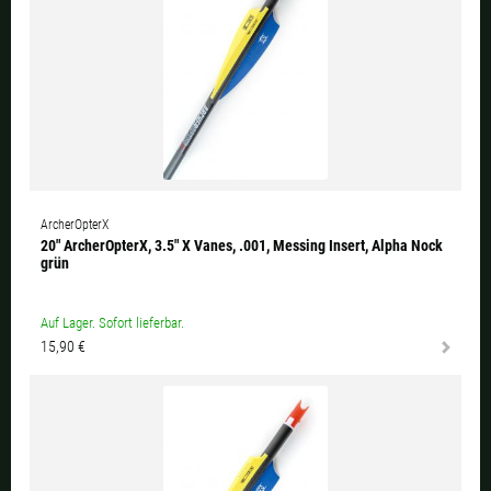
ArcherOpterX
20" ArcherOpterX, 3.5" X Vanes, .001, Messing Insert, Alpha Nock
grün
Auf Lager. Sofort lieferbar.
15,90 €