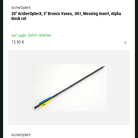
ArcherOpterX
20" ArcherOpterX, 3" Bronco Vanes, .001, Messing Insert, Alpha
Nock rot
Auf Lager. Sofort lieferbar.
15,90 €
ArcherOpterX