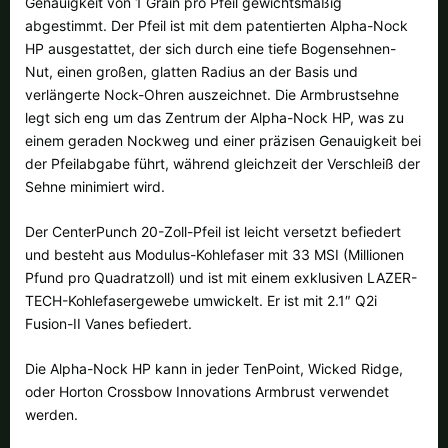
Genauigkeit von 1 Grain pro Pfeil gewichtsmäßig
Alle verfügbaren Versandregionen:
abgestimmt. Der Pfeil ist mit dem patentierten Alpha-Nock
HP ausgestattet, der sich durch eine tiefe Bogensehnen-
Ok
Nut, einen großen, glatten Radius an der Basis und
verlängerte Nock-Ohren auszeichnet. Die Armbrustsehne
Sollte Ihr Land nicht verfübar sein, keine Sorge - wählen Sie einfach
legt sich eng um das Zentrum der Alpha-Nock HP, was zu
"Deutschland" aus. Und erfragen die Versandkosten bei der
einem geraden Nockweg und einer präzisen Genauigkeit bei
Bestellung.
der Pfeilabgabe führt, während gleichzeit der Verschleiß der
Sehne minimiert wird.
Der CenterPunch 20-Zoll-Pfeil ist leicht versetzt befiedert
und besteht aus Modulus-Kohlefaser mit 33 MSI (Millionen
Pfund pro Quadratzoll) und ist mit einem exklusiven LAZER-
TECH-Kohlefasergewebe umwickelt. Er ist mit 2.1″ Q2i
Fusion-II Vanes befiedert.
Die Alpha-Nock HP kann in jeder TenPoint, Wicked Ridge,
oder Horton Crossbow Innovations Armbrust verwendet
werden.