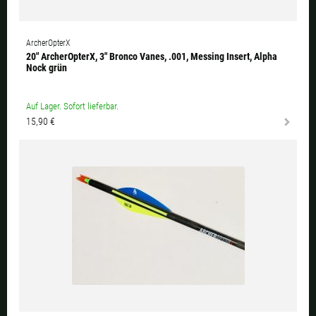
ArcherOpterX
20" ArcherOpterX, 3" Bronco Vanes, .001, Messing Insert, Alpha
Nock grün
Auf Lager. Sofort lieferbar.
15,90 €