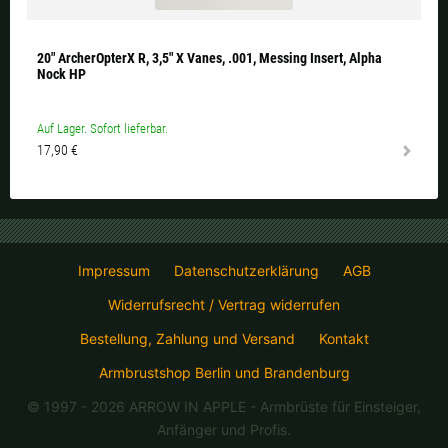
20" ArcherOpterX R, 3,5" X Vanes, .001, Messing Insert, Alpha
Nock HP
Auf Lager. Sofort lieferbar.
17,90 €
Impressum
Datenschutzerklärung
AGB
Widerrufsrecht / Vertrag widerrufen
Bestellung, Zahlung und Versand
Kontakt
Armbrustshop Berlin und Brandenburg
© 1997 - 2026 ARROW IN APPLE
- Armbrüste für Einsteiger,
Anfänger und Profis.