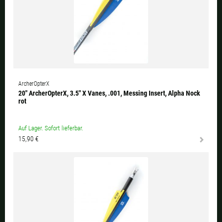
ArcherOpterX
20" ArcherOpterX, 3.5" X Vanes, .001, Messing Insert, Alpha Nock
rot
Auf Lager. Sofort lieferbar.
15,90 €