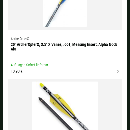
ArcherOpterX
20" ArcherOpterX, 3.5" X Vanes, .001, Messing Insert, Alpha Nock
Alu
Auf Lager. Sofort lieferbar.
18,90 €