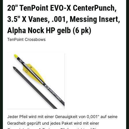
Finnland |
€
Frankreich |
€
20" TenPoint EVO-X CenterPunch,
3.5" X Vanes, .001, Messing Insert,
Italien |
€
Kroatien |
kn
Alpha Nock HP gelb (6 pk)
Lettland |
€
Litauen |
€
TenPoint Crossbows
Niederlande |
€
Österreich |
€
Portugal |
€
Schweden |
kr
Schweiz |
Fr.
Slowakei |
€
Slowenien |
€
Spanien |
€
Tschechien |
Kč
Ungarn |
Ft
weitere Länder, siehe unten
Jeder Pfeil wird mit einer Genauigkeit von 0,001" auf seine
Geradheit geprüft und jedes Paket wird mit einer