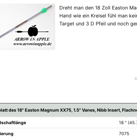
Dreht man den 18 Zoll Easton Mag
Hand wie ein Kreisel fühl man kei
Target und 3 D Pfeil und noch gen
fügbaren Versandregionen:
ar sein, keine Sorge - wählen Sie einfach "Deutschland" aus. Und erfragen die Vers
A
latt des 18" Easton Magnum XX75, 1.5" Vanes, Nibb Insert, Flach
ilschaftlänge
18 " (45
ierung
7075