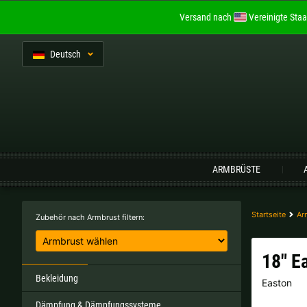
Versand nach
Vereinigte Staa
De
utsch
Sprache:
ARMBRÜSTE
Belgien |
€
Bulgarien |
лв
Startseite
Ar
Zubehör nach Armbrust filtern:
Italien |
€
Kroatien |
kn
18" E
Portugal |
€
Schweden |
kr
Bekleidung
Easton
Dämpfung & Dämpfungssysteme
Tschechien |
Kč
Ungarn |
Ft