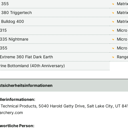
x 355
Matri
x 380 Triggertech
Matri
x Bulldog 400
Matri
 315
Micro
 335 Nightmare
Micro
 355
Micro
 Extreme 360 Flat Dark Earth
Range
rine Bottomland (40th Anniversary)
tsicherheitsinformationen
llerinformationen:
 Technical Products, 5040 Harold Gatty Drive, Salt Lake City, UT 8
archery.com
wortliche Person: