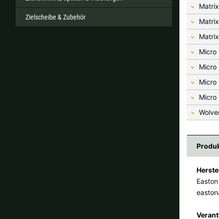
Matri
Zielscheibe & Zubehör
Matri
Matri
Micro
Micro
Micro
Micro
Wolve
Produk
Herste
Easton
easton
Verant