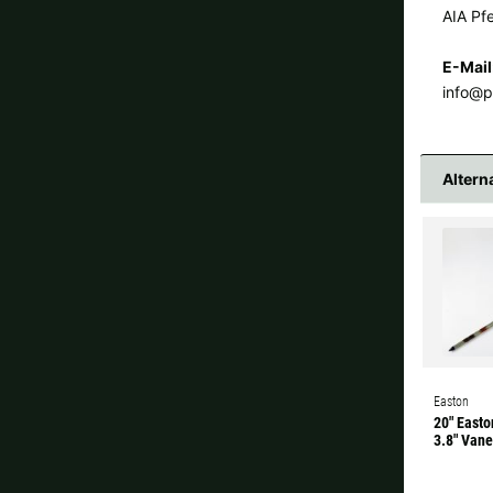
AIA Pfe
E-Mail
info@p
Altern
Easton
20" East
3.8" Vane