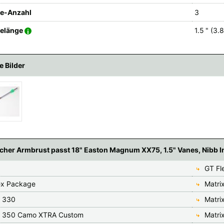
e-Anzahl
3
elänge
1.5 " (3.
e Bilder
cher Armbrust passt 18" Easton Magnum XX75, 1.5" Vanes, Nibb I
GT Fl
ex Package
Matri
x 330
Matri
x 350 Camo XTRA Custom
Matri