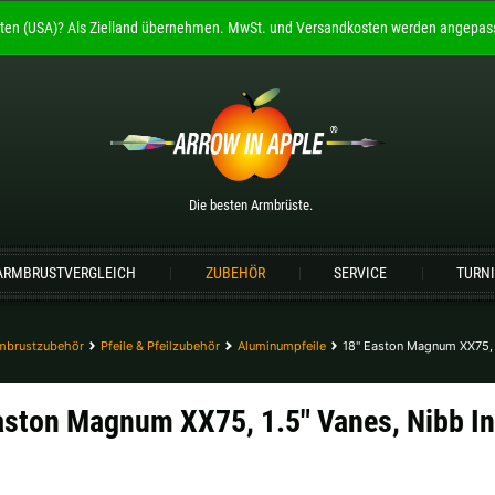
ten (USA)?
Als Zielland übernehmen.
MwSt. und Versandkosten werden angepass
Willkommen bei
ARROW IN APPLE
Die besten Armbrüste.
Bitte wählen Sie Ihre Sprache aus:
Die besten Armbrüste.
Englisch
Deutsch (DE)
Deutsch (AT)
De
ARMBRUSTVERGLEICH
ZUBEHÖR
SERVICE
TURN
Bitte wählen Sie Ihre Versandregion:
Deutschland |
€
Estland |
€
mbrustzubehör
Pfeile & Pfeilzubehör
Aluminumpfeile
18" Easton Magnum XX75, 1
Lettland |
€
Litauen |
€
aston Magnum XX75, 1.5" Vanes, Nibb In
Schweiz |
Fr.
Slowakei |
€
weitere Länder, siehe unten