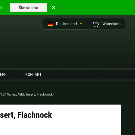
t.
Übernehmen
Deutschland
Warenkorb
utsch (CH)
IERE
KONTAKT
Finnland |
€
Frankreich |
€
.5" Vanes, Nibb Insert, Flachnock
Niederlande |
€
Österreich |
€
sert, Flachnock
Slowenien |
€
Spanien |
€