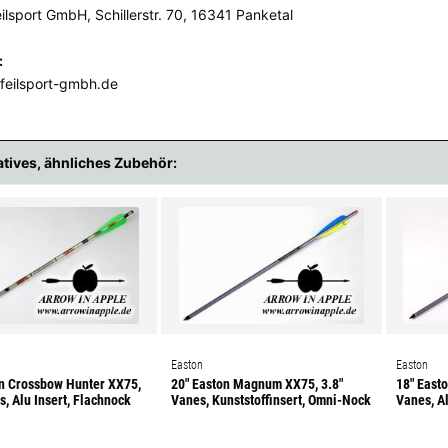
ilsport GmbH, Schillerstr. 70, 16341 Panketal
:
feilsport-gmbh.de
atives, ähnliches Zubehör:
Easton
Easton
on Crossbow Hunter XX75,
20" Easton Magnum XX75, 3.8"
18" East
s, Alu Insert, Flachnock
Vanes, Kunststoffinsert, Omni-Nock
Vanes, Al