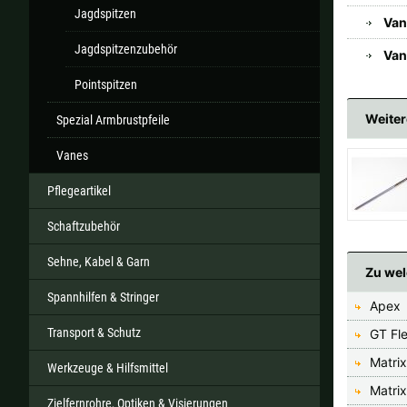
Jagdspitzen
Van
Jagdspitzenzubehör
Van
Pointspitzen
Weiter
Spezial Armbrustpfeile
Vanes
Pflegeartikel
Schaftzubehör
Sehne, Kabel & Garn
Zu wel
Spannhilfen & Stringer
Apex
Transport & Schutz
GT Fl
Matri
Werkzeuge & Hilfsmittel
Matri
Zielfernrohre, Optiken & Visierungen