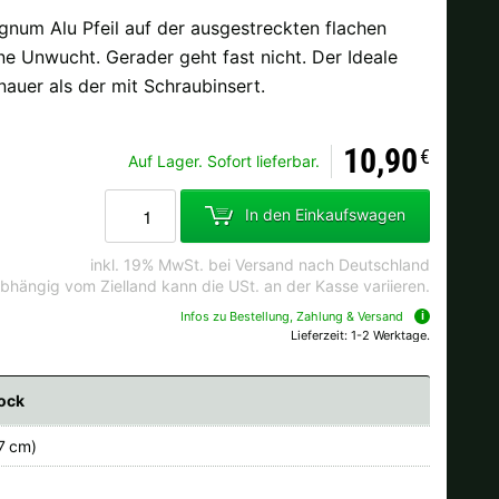
num Alu Pfeil auf der ausgestreckten flachen
ne Unwucht. Gerader geht fast nicht. Der Ideale
auer als der mit Schraubinsert.
Ok
10,90
andkosten bei der Bestellung.
€
Auf Lager. Sofort lieferbar.
In den Einkaufswagen
inkl. 19% MwSt. bei Versand nach Deutschland
bhängig vom Zielland kann die USt. an der Kasse variieren.
Infos zu Bestellung, Zahlung & Versand
Lieferzeit: 1-2 Werktage.
nock
.7 cm)