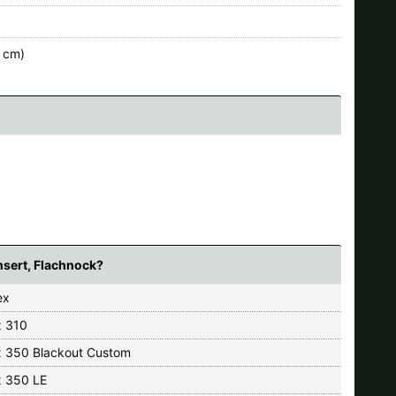
8 cm)
nsert, Flachnock?
ex
x 310
x 350 Blackout Custom
x 350 LE