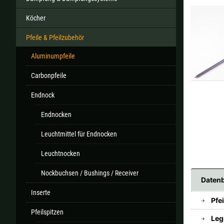
Köcher
Pfeile & Pfeilzubehör
Alle ver
Aluminumpfeile
Sollte Ihr Land nicht verfüb
Carbonpfeile
Endnock
Endnocken
Leuchtmittel für Endnocken
Leuchtnocken
Nockbuchsen / Bushings / Receiver
Datenb
Inserte
Pfe
Pfeilspitzen
Leg