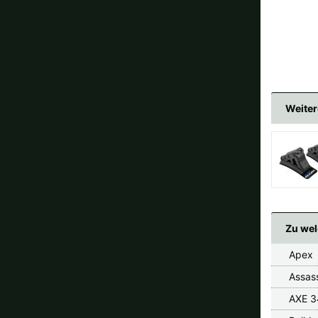
Weiter
Zu wel
Apex
Assas
AXE 3