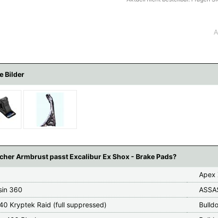
A
e Bilder
cher Armbrust passt Excalibur Ex Shox - Brake Pads?
Apex
sin 360
ASSAS
40 Kryptek Raid (full suppressed)
Bulld