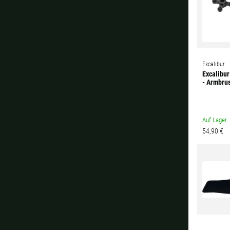
Excalibur
Excalibu
- Armbru
Auf Lager. 
54,90 €