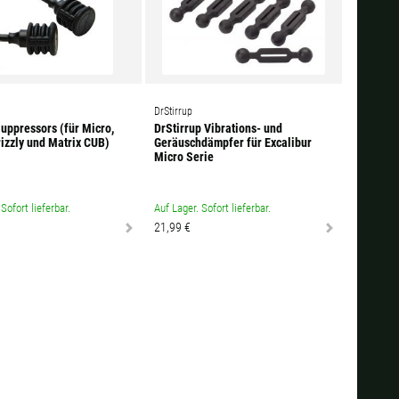
DrStirrup
Suppressors (für Micro,
DrStirrup Vibrations- und
rizzly und Matrix CUB)
Geräuschdämpfer für Excalibur
Micro Serie
Sofort lieferbar.
Auf Lager. Sofort lieferbar.
21,99 €