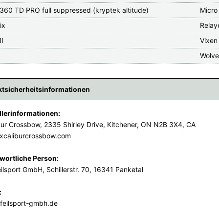
360 TD PRO full suppressed (kryptek altitude)
Micro
ix
Relaye
II
Vixen
x
Wolve
tsicherheitsinformationen
llerinformationen:
bur Crossbow, 2335 Shirley Drive, Kitchener, ON N2B 3X4, CA
xcaliburcrossbow.com
wortliche Person:
ilsport GmbH, Schillerstr. 70, 16341 Panketal
:
feilsport-gmbh.de