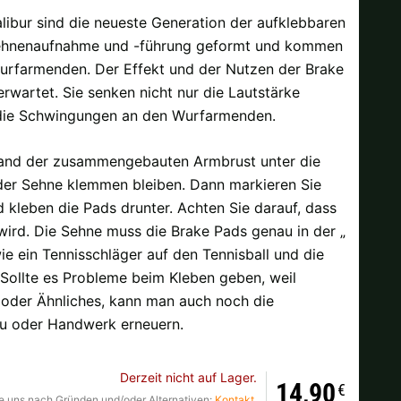
ibur sind die neueste Generation der aufklebbaren
Sehnenaufnahme und -führung geformt und kommen
Wurfarmenden. Der Effekt und der Nutzen der Brake
Ok
erwartet. Sie senken nicht nur die Lautstärke
 die Schwingungen an den Wurfarmenden.
andkosten bei der Bestellung.
stand der zusammengebauten Armbrust unter die
der Sehne klemmen bleiben. Dann markieren Sie
d kleben die Pads drunter. Achten Sie darauf, dass
wird. Die Sehne muss die Brake Pads genau in der „
ie ein Tennisschläger auf den Tennisball und die
 Sollte es Probleme beim Kleben geben, weil
 oder Ähnliches, kann man auch noch die
au oder Handwerk erneuern.
Derzeit nicht auf Lager.
14,90
€
Sie uns nach Gründen und/oder Alternativen:
Kontakt
.