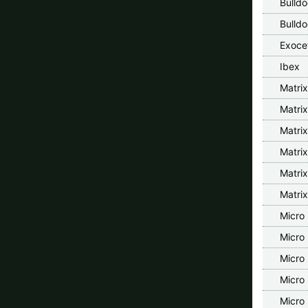
Bulld
Bulld
Exoce
Ibex
Matri
Matri
Matri
Matri
Matri
Matri
Micro
Micro
Micro
Micro 
Micro