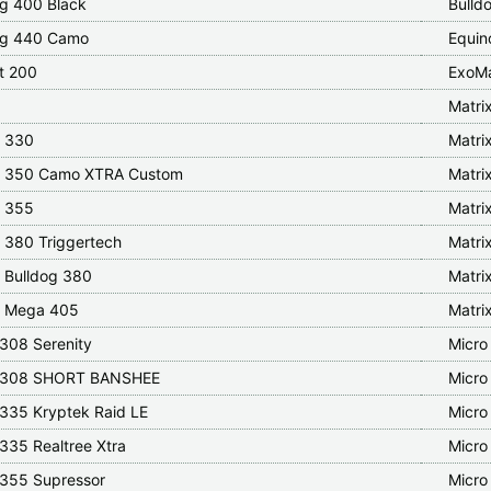
og 400 Black
Bulld
og 440 Camo
Equin
t 200
ExoM
Matri
x 330
Matri
x 350 Camo XTRA Custom
Matri
x 355
Matri
x 380 Triggertech
Matri
x Bulldog 380
Matri
x Mega 405
Matri
 308 Serenity
Micro
 308 SHORT BANSHEE
Micro
 335 Kryptek Raid LE
Micro
335 Realtree Xtra
Micro
 355 Supressor
Micro