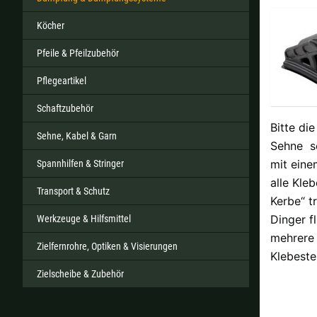
Köcher
Pfeile & Pfeilzubehör
Alle ver
Pflegeartikel
Sollte Ihr Land nicht verfüb
Schaftzubehör
Bitte di
Sehne, Kabel & Garn
Sehne sc
mit eine
Spannhilfen & Stringer
alle Kle
Transport & Schutz
Kerbe“ t
Dinger f
Werkzeuge & Hilfsmittel
mehrere 
Zielfernrohre, Optiken & Visierungen
Klebeste
Zielscheibe & Zubehör