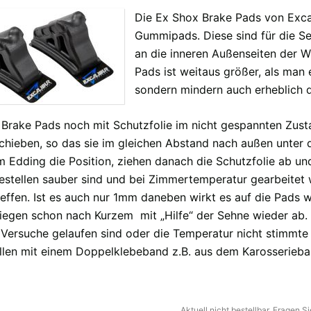
Die Ex Shox Brake Pads von Excal
Gummipads. Diese sind für die 
an die inneren Außenseiten der 
fügbaren Versandregionen:
Pads ist weitaus größer, als man 
sondern mindern auch erheblich
ar sein, keine Sorge - wählen Sie einfach "Deutschland" aus. Und erfragen die Vers
e Brake Pads noch mit Schutzfolie im nicht gespannten Zu
hieben, so das sie im gleichen Abstand nach außen unter 
m Edding die Position, ziehen danach die Schutzfolie ab un
bestellen sauber sind und bei Zimmertemperatur gearbeitet 
reffen. Ist es auch nur 1mm daneben wirkt es auf die Pads w
liegen schon nach Kurzem mit „Hilfe“ der Sehne wieder ab.
Versuche gelaufen sind oder die Temperatur nicht stimmte
llen mit einem Doppelklebeband z.B. aus dem Karosserieb
Aktuell nicht bestellbar. Fragen 