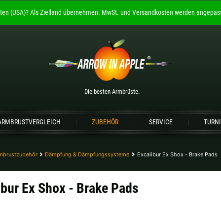
ten (USA)?
Als Zielland übernehmen.
MwSt. und Versandkosten werden angepass
Willkommen bei
ARROW IN APPLE
Die besten Armbrüste.
Bitte wählen Sie Ihre Sprache aus:
Die besten Armbrüste.
Englisch
Deutsch (DE)
Deutsch (AT)
De
ARMBRUSTVERGLEICH
ZUBEHÖR
SERVICE
TURN
Bitte wählen Sie Ihre Versandregion:
Deutschland |
€
Estland |
€
mbrustzubehör
Dämpfung & Dämpfungssysteme
Excalibur Ex Shox - Brake Pads
Lettland |
€
Litauen |
€
ibur Ex Shox - Brake Pads
Schweiz |
Fr.
Slowakei |
€
weitere Länder, siehe unten