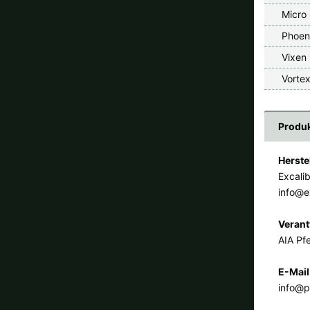
Micro 
Phoen
Vixen 
Vorte
Produk
Herste
Excali
info@e
Verant
AIA Pfe
E-Mail
info@p