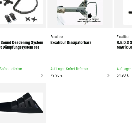
Excalibur
Excalibur
r Sound Deadening System
Excalibur Dissipatorbars
R.E.D.S 
st Dämpfungssystem set
Matrix G
Sofort lieferbar.
Auf Lager. Sofort lieferbar.
Auf Lager. 
79,90 €
54,90 €