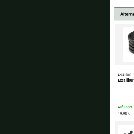
Altern
Excalibur
Excalibur
Auf Lager. 
19,90 €