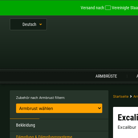
Versand nach
Vereinigte Staa
De
utsch
Sprache:
ARMBRÜSTE
Belgien |
€
Bulgarien |
лв
Startseite
Ar
Zubehör nach Armbrust filtern:
Italien |
€
Kroatien |
kn
Excal
Portugal |
€
Schweden |
kr
Bekleidung
Excalibur
Dämpfung & Dämpfungssysteme
Tschechien |
Kč
Ungarn |
Ft