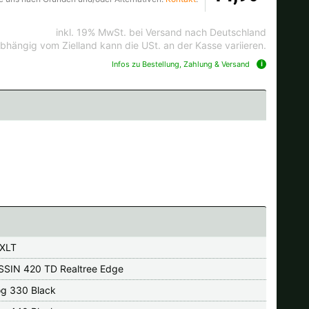
inkl. 19% MwSt. bei Versand nach Deutschland
bhängig vom Zielland kann die USt. an der Kasse variieren.
Infos zu Bestellung, Zahlung & Versand
 XLT
SIN 420 TD Realtree Edge
og 330 Black