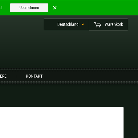
t.
Übernehmen
Deutschland
Warenkorb
utsch (CH)
IERE
KONTAKT
Finnland |
€
Frankreich |
€
Niederlande |
€
Österreich |
€
Slowenien |
€
Spanien |
€