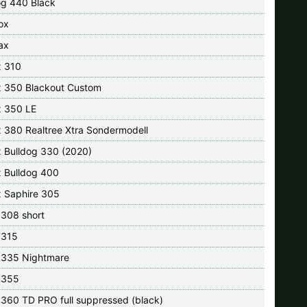
og 440 Black
ox
ax
x 310
x 350 Blackout Custom
x 350 LE
x 380 Realtree Xtra Sondermodell
x Bulldog 330 (2020)
x Bulldog 400
x Saphire 305
 308 short
 315
 335 Nightmare
 355
 360 TD PRO full suppressed (black)