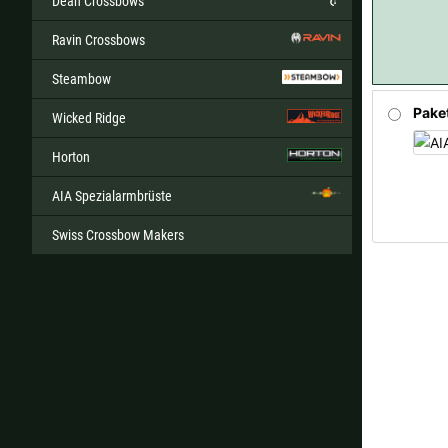
Dean Crossbows
Ravin Crossbows
Steambow
Pake
Wicked Ridge
Horton
AIA Spezialarmbrüste
Swiss Crossbow Makers