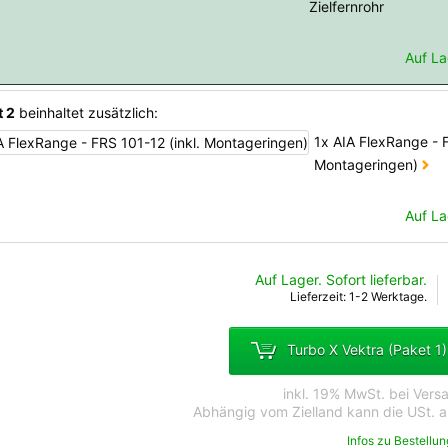
Zielfernrohr
Auf Lag
t 2
beinhaltet zusätzlich:
1x AIA FlexRange - F
Montageringen)
Auf Lag
Auf Lager. Sofort lieferbar.
Lieferzeit: 1-2 Werktage.
Turbo X Vektra (Paket 1
inkl. 19% MwSt. bei Ver
Abhängig vom Zielland kann die USt. an
Infos zu Bestellu