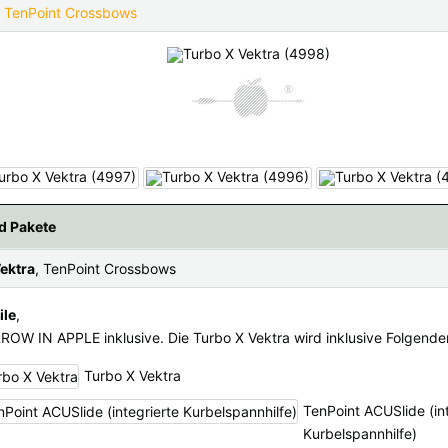
:
TenPoint Crossbows
fügbaren Versandregionen:
ar sein, keine Sorge - wählen Sie einfach "Deutschland" aus. Und erfragen die Vers
d Pakete
ektra
, TenPoint Crossbows
ile
,
RROW IN APPLE inklusive. Die Turbo X Vektra wird inklusive Folgendem
Turbo X Vektra
TenPoint ACUSlide (in
Kurbelspannhilfe)