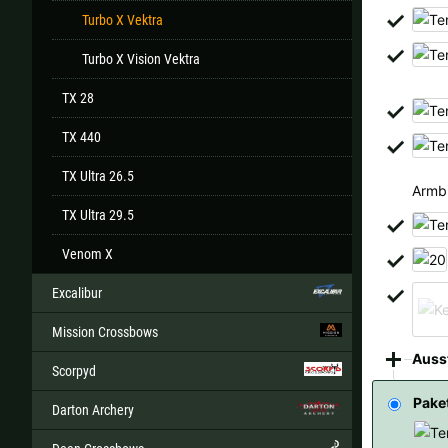
Turbo X Vektra
Turbo X Vision Vektra
TX 28
TX 440
TX Ultra 26.5
Armbr
TX Ultra 29.5
Venom X
Excalibur
Mission Crossbows
Auss
Scorpyd
Paket
Darton Archery