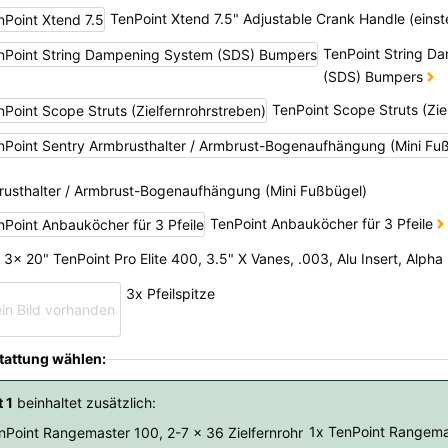
TenPoint Xtend 7.5" Adjustable Crank Handle (eins
TenPoint String D
(SDS) Bumpers
TenPoint Scope Struts (Zie
usthalter / Armbrust-Bogenaufhängung (Mini Fußbügel)
TenPoint Anbauköcher für 3 Pfeile
3x 20" TenPoint Pro Elite 400, 3.5" X Vanes, .003, Alu Insert, Alp
3x Pfeilspitze
tattung wählen:
 1
beinhaltet zusätzlich:
1x TenPoint Rangema