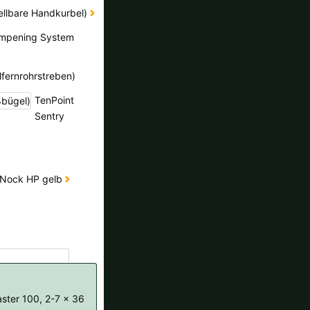
tellbare Handkurbel)
ampening System
lfernrohrstreben)
TenPoint
Sentry
ha Nock HP gelb
ster 100, 2-7 x 36