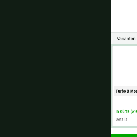
Varianten
Turbo X Mo
In Kürze (wi
Details