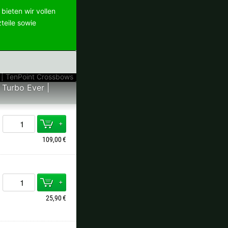
bieten wir vollen
teile sowie
 Turbo Ever |
+
109,00
€
+
25,90
€