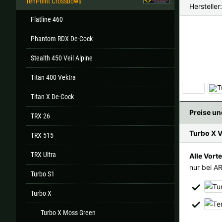
TenPoint Crossbows
Hersteller
Flatline 460
Phantom RDX De-Cock
Alle ver
Stealth 450 Veil Alpine
Sollte Ihr Land nicht verfüb
Titan 400 Vektra
‹
Titan X De-Cock
Preise un
TRX 26
Turbo X V
TRX 515
TRX Ultra
Alle Vorte
nur bei A
Turbo S1
Turbo X
Turbo X Moss Green