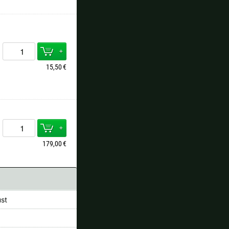
+
15,50
€
+
179,00
€
st