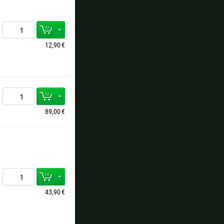
+
12,90
€
+
89,00
€
+
43,90
€