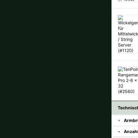
Technisc
Armbr
Anzah