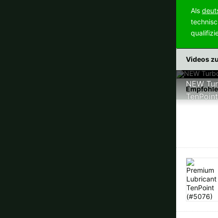
Als
deut
technisc
qualifiz
Videos zu
NEW Turb
Empfohle
TenPoin