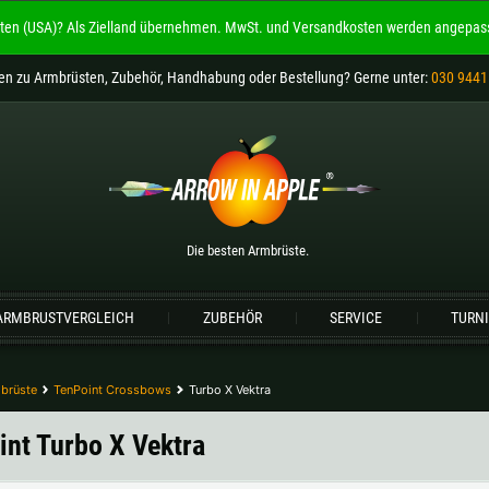
ten (USA)?
Als Zielland übernehmen.
MwSt. und Versandkosten werden angepass
Willkommen bei
ARROW IN APPLE
en
zu Armbrüsten, Zubehör, Handhabung oder Bestellung
? Gerne unter:
030 9441
Die besten Armbrüste.
Bitte wählen Sie Ihre Sprache aus:
Englisch
Deutsch (DE)
Deutsch (AT)
De
Die besten Armbrüste.
Bitte wählen Sie Ihre Versandregion:
ARMBRUSTVERGLEICH
ZUBEHÖR
SERVICE
TURN
Deutschland |
€
Estland |
€
Lettland |
€
Litauen |
€
brüste
TenPoint Crossbows
Turbo X Vektra
Schweiz |
Fr.
Slowakei |
€
int Turbo X Vektra
weitere Länder, siehe unten