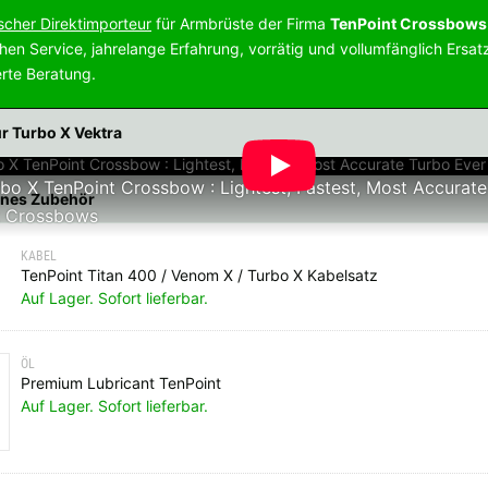
scher Direktimporteur
für Armbrüste der Firma
TenPoint Crossbows
hen Service, jahrelange Erfahrung, vorrätig und vollumfänglich Ersatz
ierte Beratung.
r Turbo X Vektra
o X TenPoint Crossbow : Lightest, Fastest, Most Accurate
nes Zubehör
t Crossbows
KABEL
TenPoint Titan 400 / Venom X / Turbo X Kabelsatz
Auf Lager. Sofort lieferbar.
ÖL
Premium Lubricant TenPoint
Auf Lager. Sofort lieferbar.