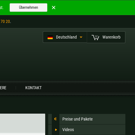
t.
Übernehmen
 70 20
.
Deutschland
Warenkorb
utsch (CH)
IERE
KONTAKT
Finnland |
€
Frankreich |
€
Niederlande |
€
Österreich |
€
Preise und Pakete
Slowenien |
€
Spanien |
€
Videos