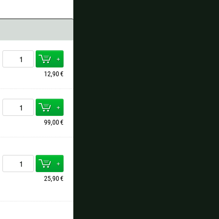
+
12,90
€
+
99,00
€
+
25,90
€