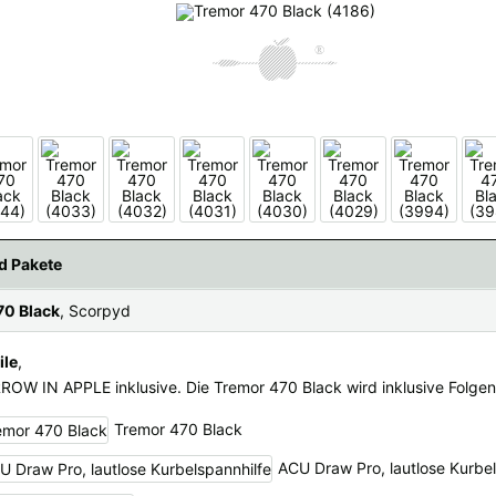
fügbaren Versandregionen:
ar sein, keine Sorge - wählen Sie einfach "Deutschland" aus. Und erfragen die Vers
d Pakete
70 Black
, Scorpyd
ile
,
RROW IN APPLE inklusive. Die Tremor 470 Black wird inklusive Folgen
Tremor 470 Black
ACU Draw Pro, lautlose Kurbe