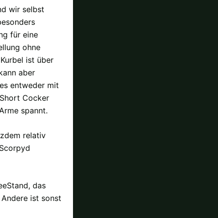
nd wir selbst
besonders
ng für eine
ellung ohne
Kurbel ist über
kann aber
es entweder mit
 Short Cocker
 Arme spannt.
tzdem relativ
 Scorpyd
reeStand, das
 Andere ist sonst