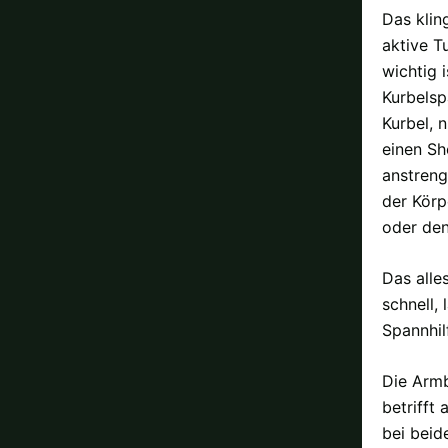
Das klin
aktive T
wichtig 
Kurbelsp
Kurbel, 
einen Sh
anstreng
der Körp
oder den
Das alle
schnell,
Spannhil
Die Armb
betrifft
bei beid