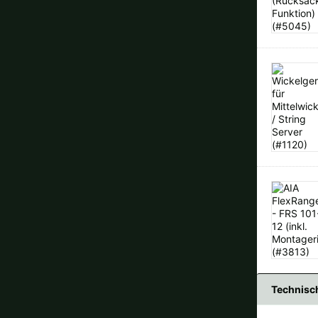
Technisc
-