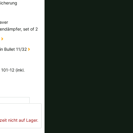
sicherung
aver
ndämpfer, set of 2
k
in Bullet 11/32
101-12 (inkl.
zeit nicht auf Lager.