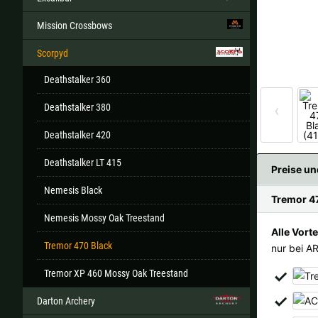
Mission Crossbows
Scorpyd
Alle ver
Deathstalker 360
Sollte Ihr Land nicht verfüb
‹
Deathstalker 380
Deathstalker 420
Deathstalker LT 415
Preise un
Nemesis Black
Tremor 4
Nemesis Mossy Oak Treestand
Alle Vorte
Tremor 470 Black
nur bei A
Tremor XP 460 Mossy Oak Treestand
Darton Archery