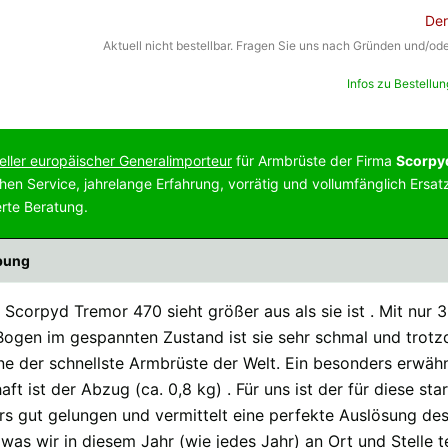
Der
Aktuell nicht bestellbar. Fragen Sie uns nach Gründen und/ode
Infos zu Bestellu
ieller europäischer Generalimporteur
für Armbrüste der Firma
Scorpy
hen Service, jahrelange Erfahrung, vorrätig und vollumfänglich Ersatz
ierte Beratung.
bung
 Scorpyd Tremor 470 sieht größer aus als sie ist . Mit nur
ogen im gespannten Zustand ist sie sehr schmal und trotz
eine der schnellste Armbrüste der Welt. Ein besonders erwä
aft ist der Abzug (ca. 0,8 kg) . Für uns ist der für diese st
s gut gelungen und vermittelt eine perfekte Auslösung des 
s was wir in diesem Jahr (wie jedes Jahr) an Ort und Stelle 