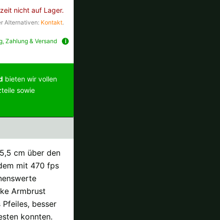
zeit nicht auf Lager.
r Alternativen:
Kontakt
.
ng, Zahlung & Versand
d
bieten wir vollen
teile sowie
 35,5 cm über den
dem mit 470 fps
hnenswerte
arke Armbrust
Pfeiles, besser
testen konnten.