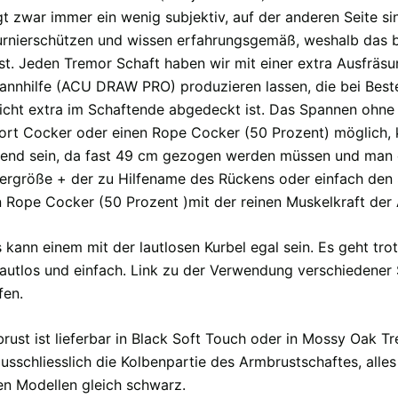
gt zwar immer ein wenig subjektiv, auf der anderen Seite si
urnierschützen und wissen erfahrungsgemäß, weshalb das 
ist. Jeden Tremor Schaft haben wir mit einer extra Ausfräsu
annhilfe (ACU DRAW PRO) produzieren lassen, die bei Best
nicht extra im Schaftende abgedeckt ist. Das Spannen ohne 
ort Cocker oder einen Rope Cocker (50 Prozent) möglich, 
end sein, da fast 49 cm gezogen werden müssen und man 
ergröße + der zu Hilfename des Rückens oder einfach den
 Rope Cocker (50 Prozent )mit der reinen Muskelkraft der
s kann einem mit der lautlosen Kurbel egal sein. Es geht tro
 lautlos und einfach. Link zu der Verwendung verschiedener
fen.
rust ist lieferbar in Black Soft Touch oder in Mossy Oak T
 ausschliesslich die Kolbenpartie des Armbrustschaftes, alles
en Modellen gleich schwarz.