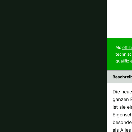
Als
offiz
technisc
qualifiz
Beschrei
Die neue
ganzen B
ist sie 
Eigensch
besonder
als Alle