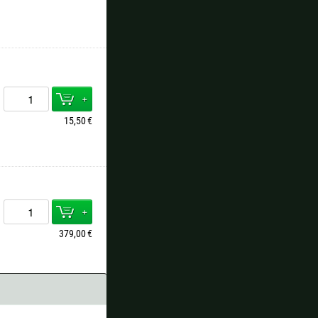
+
15,50
€
+
379,00
€