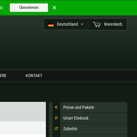
t.
Übernehmen
Deutschland
Warenkorb
utsch (CH)
IERE
KONTAKT
Finnland |
€
Frankreich |
€
Preise und Pakete
Niederlande |
€
Österreich |
€
Unser Eindruck
Slowenien |
€
Spanien |
€
Zubehör