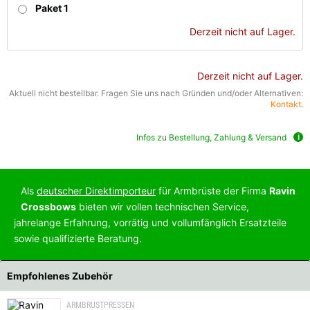
Paket 1
Derzeit nicht auf Lager.
Derzeit nicht auf Lager.
Aktuell nicht bestellbar. Fragen Sie uns nach Gründen und/oder Alternativen:
Kontakt
.
Infos zu Bestellung, Zahlung & Versand
Als
deutscher Direktimporteur
für Armbrüste der Firma
Ravin
Crossbows
bieten wir vollen technischen Service,
jahrelange Erfahrung, vorrätig und vollumfänglich Ersatzteile
sowie qualifizierte Beratung.
Empfohlenes Zubehör
ARMBRUSTPRESSEN