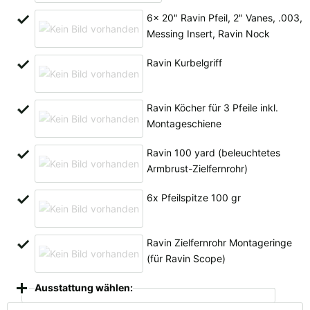
Alle verfügbaren Versandregionen:
6x 20" Ravin Pfeil, 2" Vanes, .003,
Messing Insert, Ravin Nock
Ok
Ravin Kurbelgriff
Sollte Ihr Land nicht verfübar sein, keine Sorge - wählen Sie einfach
"Deutschland" aus. Und erfragen die Versandkosten bei der
Bestellung.
Ravin Köcher für 3 Pfeile inkl.
Montageschiene
Ravin 100 yard (beleuchtetes
Armbrust-Zielfernrohr)
6x Pfeilspitze 100 gr
Ravin Zielfernrohr Montageringe
(für Ravin Scope)
Ausstattung wählen: