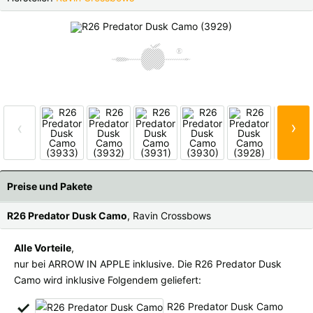
Finnland |
€
Frankreich |
€
Italien |
€
Kroatien |
kn
Lettland |
€
Litauen |
€
Niederlande |
€
Österreich |
€
›
‹
Portugal |
€
Schweden |
kr
Schweiz |
Fr.
Slowakei |
€
Preise und Pakete
Slowenien |
€
Spanien |
€
R26 Predator Dusk Camo
, Ravin Crossbows
Tschechien |
Kč
Ungarn |
Ft
Alle Vorteile
,
nur bei ARROW IN APPLE inklusive. Die R26 Predator Dusk
weitere Länder, siehe unten
Camo wird inklusive Folgendem geliefert:
R26 Predator Dusk Camo