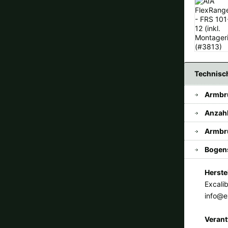
Technisc
Armbr
Anzah
Armbr
Bogen
Herste
Excali
info@e
Verant