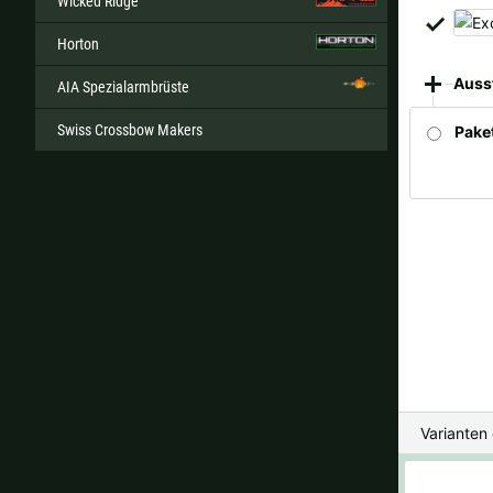
Wicked Ridge
Horton
Auss
AIA Spezialarmbrüste
Swiss Crossbow Makers
Paket
Varianten