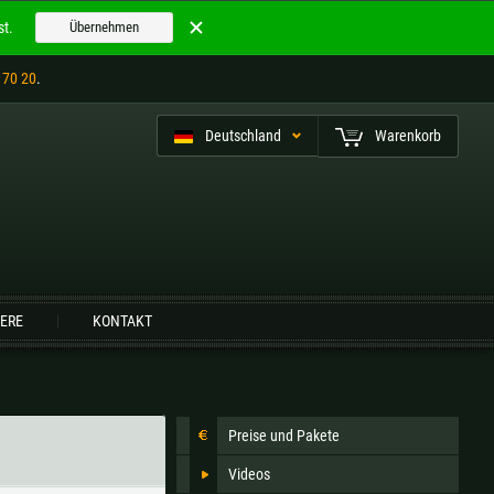
t.
Übernehmen
 70 20
.
Deutschland
Warenkorb
utsch (CH)
IERE
KONTAKT
Finnland |
€
Frankreich |
€
Niederlande |
€
Österreich |
€
Preise und Pakete
Slowenien |
€
Spanien |
€
Videos