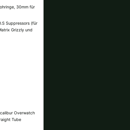
nrohringe, 30mm für
D.S Suppressors (für
Matrix Grizzly und
calibur Overwatch
raight Tube