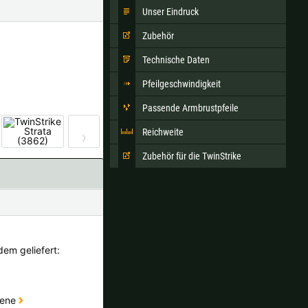
Unser Eindruck
Zubehör
Ok
Technische Daten
Pfeilgeschwindigkeit
andkosten bei der Bestellung.
Passende Armbrustpfeile
Reichweite
›
Zubehör für die TwinStrike
dem geliefert:
iene