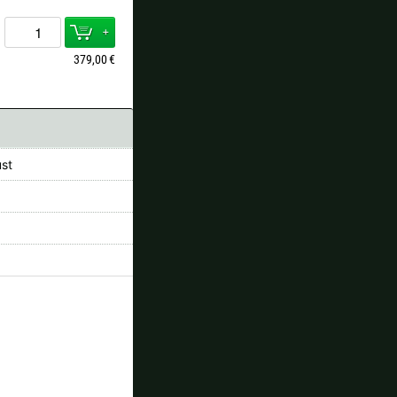
+
379,00
€
st