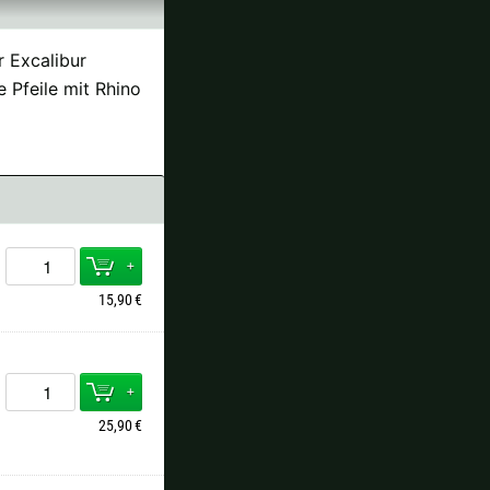
r Excalibur
e Pfeile mit Rhino
+
15,90
€
+
25,90
€