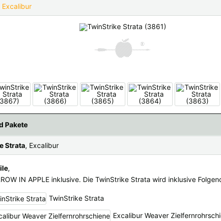
:
Excalibur
fügbaren Versandregionen:
ar sein, keine Sorge - wählen Sie einfach "Deutschland" aus. Und erfragen die Vers
d Pakete
e Strata
, Excalibur
ile
,
RROW IN APPLE inklusive. Die TwinStrike Strata wird inklusive Folgen
TwinStrike Strata
Excalibur Weaver Zielfernrohrsch