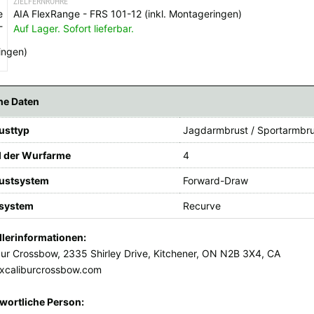
ZIELFERNROHRE
AIA FlexRange - FRS 101-12 (inkl. Montageringen)
Auf Lager. Sofort lieferbar.
he Daten
usttyp
Jagdarmbrust / Sportarmbru
l der Wurfarme
4
ustsystem
Forward-Draw
system
Recurve
llerinformationen:
bur Crossbow, 2335 Shirley Drive, Kitchener, ON N2B 3X4, CA
xcaliburcrossbow.com
wortliche Person: