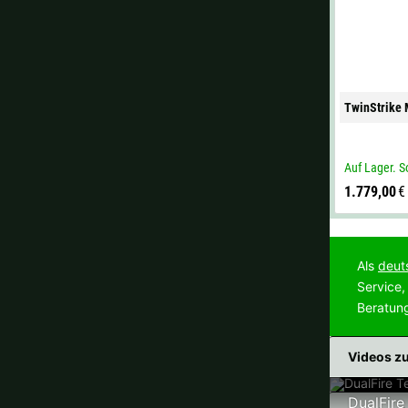
TwinStrike
Auf Lager. So
1.779,00
€
Als
deut
Service,
Beratun
Videos zu
DualFire