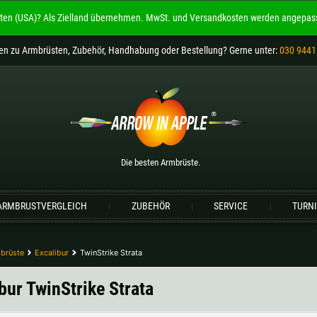
ten (USA)?
Als Zielland übernehmen.
MwSt. und Versandkosten werden angepass
Willkommen bei
ARROW IN APPLE
en
zu Armbrüsten, Zubehör, Handhabung oder Bestellung
? Gerne unter:
030 9441
Die besten Armbrüste.
Bitte wählen Sie Ihre Sprache aus:
Englisch
Deutsch (DE)
Deutsch (AT)
De
Die besten Armbrüste.
Bitte wählen Sie Ihre Versandregion:
ARMBRUSTVERGLEICH
ZUBEHÖR
SERVICE
TURN
Deutschland |
€
Estland |
€
Lettland |
€
Litauen |
€
brüste
Excalibur
TwinStrike Strata
Schweiz |
Fr.
Slowakei |
€
bur TwinStrike Strata
weitere Länder, siehe unten