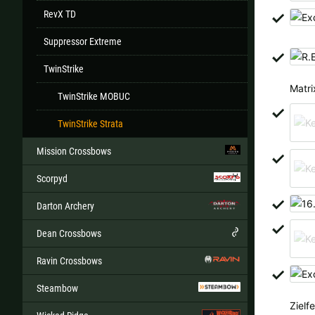
RevX TD
Suppressor Extreme
TwinStrike
Matr
TwinStrike MOBUC
TwinStrike Strata
Mission Crossbows
Scorpyd
Darton Archery
Dean Crossbows
Ravin Crossbows
Steambow
Zielf