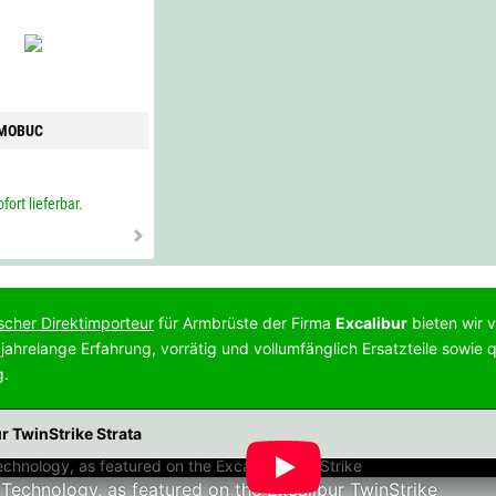
 MOBUC
fort lieferbar.
scher Direktimporteur
für Armbrüste der Firma
Excalibur
bieten wir v
 jahrelange Erfahrung, vorrätig und vollumfänglich Ersatzteile sowie qu
g.
r TwinStrike Strata
 Technology, as featured on the Excalibur TwinStrike