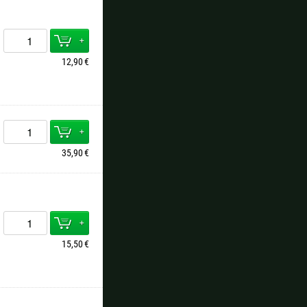
+
12,90
€
+
35,90
€
+
15,50
€