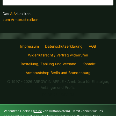
Finnland |
€
Frankreich |
€
Das
AIA
-Lexikon:
Italien |
€
Kroatien |
kn
zum Armbrustlexikon
Lettland |
€
Litauen |
€
Niederlande |
€
Österreich |
€
Impressum
Datenschutzerklärung
AGB
Portugal |
€
Schweden |
kr
Widerrufsrecht / Vertrag widerrufen
Schweiz |
Fr.
Slowakei |
€
Bestellung, Zahlung und Versand
Kontakt
Armbrustshop Berlin und Brandenburg
Slowenien |
€
Spanien |
€
© 1997 - 2026 ARROW IN APPLE
- Armbrüste für Einsteiger,
Tschechien |
Kč
Ungarn |
Ft
Anfänger und Profis.
09.08.26 15:08:34
weitere Länder, siehe unten
Wir nutzen Cookies (
keine
von Drittanbietern). Damit können wir uns