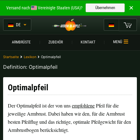
Willkommen bei
Versand nach
Vereinigte Staaten (USA)?
Übernehmen
ARROW IN APPLE
Die besten Armbrüste.
DE
Die besten Armbrüste.
Mein Warenkorb
MENÜ
ARMBRÜSTE
ZUBEHÖR
KONTAKT
Bitte wählen Sie Ihre Sprache aus:
ARMBRÜSTE
Startseite
Lexikon
Optimalpfeil
Englisch
Deutsch (DE)
ARMBRUSTVERGLEICH
Definition: Optimalpfeil
ZUBEHÖR
Deutsch (AT)
Deutsch (CH)
Optimalpfeil
SERVICE
Bitte wählen Sie Ihre Versandregion:
TURNIERE
Der Optimalpfeil ist der von uns
empfohlene
Pfeil für die
jeweilige Armbrust. Dabei haben wir den, für die Armbrust
Belgien |
€
Bulgarien |
лв
KONTAKT
besten Pfeilflug und das richtige, optimale Pfeilgewicht für den
Armbrustbogen berücksichtigt.
Deutschland |
€
Estland |
€