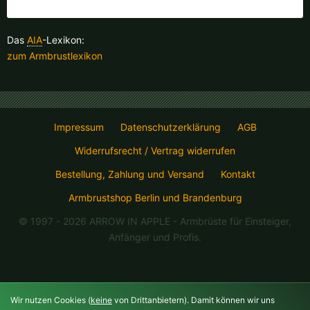
Finnland |
€
Frankreich |
€
Das
AIA
-Lexikon:
Italien |
€
Kroatien |
kn
zum Armbrustlexikon
Lettland |
€
Litauen |
€
Niederlande |
€
Österreich |
€
Impressum
Datenschutzerklärung
AGB
Portugal |
€
Schweden |
kr
Widerrufsrecht / Vertrag widerrufen
Schweiz |
Fr.
Slowakei |
€
Bestellung, Zahlung und Versand
Kontakt
Armbrustshop Berlin und Brandenburg
Slowenien |
€
Spanien |
€
© 1997 - 2026 ARROW IN APPLE
- Armbrüste für Einsteiger,
Tschechien |
Kč
Ungarn |
Ft
Anfänger und Profis.
07.08.26 14:08:29
weitere Länder, siehe unten
Wir nutzen Cookies (
keine
von Drittanbietern). Damit können wir uns