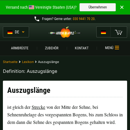
Willkommen bei
Versand nach
Vereinigte Staaten (USA)?
Übernehmen
ARROW IN APPLE
Fragen
? Gerne unter:
030 9441 70 20
.
Die besten Armbrüste.
Die besten Armbrüste.
DE
Mein Warenkorb
Bitte wählen Sie Ihre Sprache aus:
ARMBRÜSTE
MENÜ
ARMBRÜSTE
ZUBEHÖR
KONTAKT
Englisch
Deutsch (DE)
ARMBRUSTVERGLEICH
Startseite
Lexikon
Auszugslänge
Definition: Auszugslänge
ZUBEHÖR
Deutsch (AT)
Deutsch (CH)
SERVICE
Auszugslänge
Bitte wählen Sie Ihre Versandregion:
TURNIERE
ist gleich der
Strecke
von der Mitte der Sehne, bei
Belgien |
€
Bulgarien |
лв
KONTAKT
Sehnenruhelage des vorgespannten Bogens, bis zum Schloss in
Deutschland |
€
Estland |
€
dem dann die Sehne des gespannten Bogens gehalten wird.