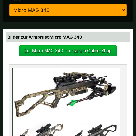
Finnland |
€
Frankreich |
€
Italien |
€
Kroatien |
kn
Lettland |
€
Litauen |
€
Bilder zur Armbrust Micro MAG 340
Niederlande |
€
Österreich |
€
Zur Micro MAG 340 in unserem Online-Shop
Portugal |
€
Schweden |
kr
Schweiz |
Fr.
Slowakei |
€
Slowenien |
€
Spanien |
€
Tschechien |
Kč
Ungarn |
Ft
weitere Länder, siehe unten