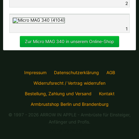
2
1
Zur Micro MAG 340 in unserem Online-Shop
Impressum
Datenschutzerklärung
AGB
Widerrufsrecht / Vertrag widerrufen
Bestellung, Zahlung und Versand
Kontakt
Armbrustshop Berlin und Brandenburg
© 1997 - 2026 ARROW IN APPLE
- Armbrüste für Einsteiger,
Anfänger und Profis.
06.08.26 09:08:09