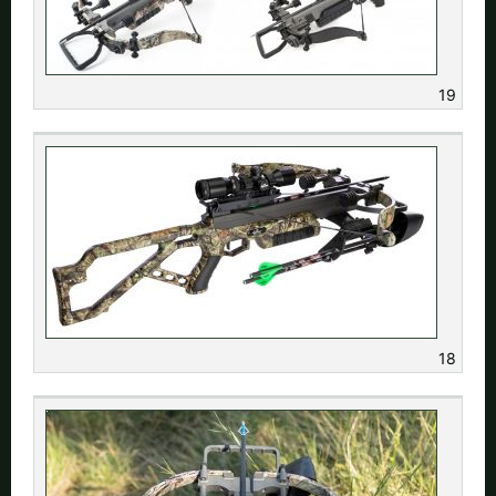
Alle verfügbaren Versandregionen:
Ok
19
Sollte Ihr Land nicht verfübar sein, keine Sorge - wählen Sie einfach
"Deutschland" aus. Und erfragen die Versandkosten bei der
Bestellung.
18