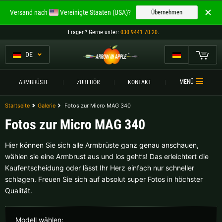
Willkommen bei
Versand nach
Vereinigte Staaten (USA)?
Übernehmen
ARROW IN APPLE
Fragen
? Gerne unter:
030 9441 70 20
.
Die besten Armbrüste.
Die besten Armbrüste.
DE
Mein Warenkorb
Bitte wählen Sie Ihre Sprache aus:
ARMBRÜSTE
MENÜ
ARMBRÜSTE
ZUBEHÖR
KONTAKT
Englisch
Deutsch (DE)
ARMBRUSTVERGLEICH
Startseite
Galerie
Fotos zur Micro MAG 340
Fotos zur Micro MAG 340
ZUBEHÖR
Deutsch (AT)
Deutsch (CH)
SERVICE
Hier können Sie sich alle Armbrüste ganz genau anschauen,
wählen sie eine Armbrust aus und los geht’s! Das erleichtert die
Bitte wählen Sie Ihre Versandregion:
TURNIERE
Kaufentscheidung oder lässt Ihr Herz einfach nur schneller
schlagen. Freuen Sie sich auf absolut super Fotos in höchster
Belgien |
€
Bulgarien |
лв
KONTAKT
Qualität.
Deutschland |
€
Estland |
€
Modell wählen: